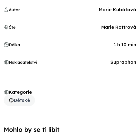
Marie Kubátová
Autor
Marie Rottrová
Čte
1 h 10 min
Délka
Supraphon
Nakladatelství
Kategorie
Dětské
Mohlo by se ti líbit