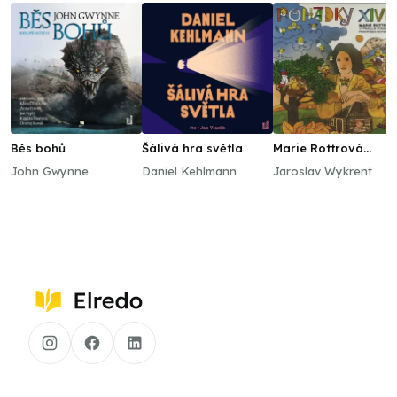
Běs bohů
Šálivá hra světla
Marie Rottrová
vypravuje pohádky
John Gwynne
Daniel Kehlmann
Jaroslav Wykrent
Františka Nepila a
zpívá své písničky