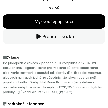
99 Kč
Vyzkoušej aplikaci
Přehrát ukázku
O knize
Po jubilejních oslavách v podobě 3CD kompilace a 17CD/DVD
boxu přichází digitální chvíle pro všechna důležitá samostatná
alba Marie Rottrové. Fanoušci tak dostávají k dispozici maximum
albových nahrávek jedné za zásadních ženských postav naší
populární hudby. Druhý titul Marie Rottrové určený dětem -
nahrávka nebyla součástí kompletu 17CD/DVD, ani jeho digitální
podoby . (původní album 1218 0447, (P) 1982)
Podrobné informace