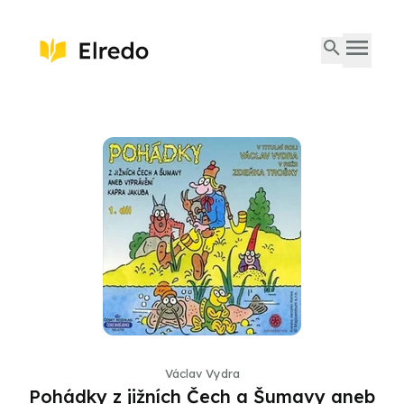
Václav Vydra
Pohádky z jižních Čech a Šumavy aneb