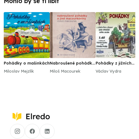
Mohlo by se ti líbit
Pohádky o mašinkách
Nabroušené pohádky
Pohádky z jižních
a jiné macourkoviny
Čech a Šumavy 2
Miloslav Mejzlík
Miloš Macourek
Václav Vydra
aneb vyprávění
kapra Jakuba