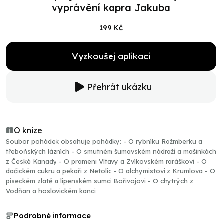
vyprávění kapra Jakuba
199 Kč
Vyzkoušej aplikaci
Přehrát ukázku
O knize
Soubor pohádek obsahuje pohádky: - O rybníku Rožmberku a
třeboňských lázních - O smutném šumavském nádraží a mašinkách
z České Kanady - O prameni Vltavy a Zvíkovském raráškovi - O
dačickém cukru a pekaři z Netolic - O alchymistovi z Krumlova - O
píseckém zlatě a lipenském sumci Bořivojovi - O chytrých z
Vodňan a hoslovickém kanci
Podrobné informace