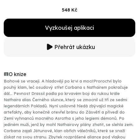
548 Kč
Vyzkoušej aplikaci
Přehrát ukázku
O knize
Bohové se vracejí. A hladovějí po krvi a moci!Proroctví bylo
pouhý klam, leč osudový střet Corbana s Nathairem pokračuje
dál… Pevnost Drassil padla po krvavém boji do rukou krále
Nathaira alias Černého slunce, který se zmocnil už tří ze sedmi
legendárních Pokladů. Nyní usilovně hledá zbývající magické
artefakty, aby konečně otevřel bránu do Zásvětí a přivedl do
Zemí vyhnanců mocného Asrotha s jeho legiemi démonů. Po
jediném muži, jenž by mohl Nathairovy plány zhatit, se slehla zem.
Corbana zajali Jötunové, klan obřích válečníků, které se snaží
získat na svou stranu. Zbytek rozprášené aliance pod vlajkou