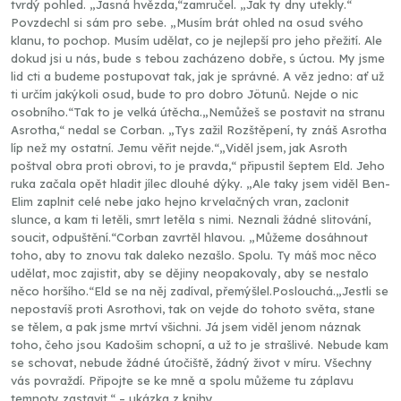
tvrdý pohled. „Jasná hvězda,“zamručel. „Jak ty dny utekly.“
Povzdechl si sám pro sebe. „Musím brát ohled na osud svého
klanu, to pochop. Musím udělat, co je nejlepší pro jeho přežití. Ale
dokud jsi u nás, bude s tebou zacházeno dobře, s úctou. My jsme
lid cti a budeme postupovat tak, jak je správné. A věz jedno: ať už
ti určím jakýkoli osud, bude to pro dobro Jötunů. Nejde o nic
osobního.“Tak to je velká útěcha.„Nemůžeš se postavit na stranu
Asrotha,“ nedal se Corban. „Tys zažil Rozštěpení, ty znáš Asrotha
líp než my ostatní. Jemu věřit nejde.“„Viděl jsem, jak Asroth
poštval obra proti obrovi, to je pravda,“ připustil šeptem Eld. Jeho
ruka začala opět hladit jílec dlouhé dýky. „Ale taky jsem viděl Ben-
Elim zaplnit celé nebe jako hejno krvelačných vran, zaclonit
slunce, a kam ti letěli, smrt letěla s nimi. Neznali žádné slitování,
soucit, odpuštění.“Corban zavrtěl hlavou. „Můžeme dosáhnout
toho, aby to znovu tak daleko nezašlo. Spolu. Ty máš moc něco
udělat, moc zajistit, aby se dějiny neopakovaly, aby se nestalo
něco horšího.“Eld se na něj zadíval, přemýšlel.Poslouchá.„Jestli se
nepostavíš proti Asrothovi, tak on vejde do tohoto světa, stane
se tělem, a pak jsme mrtví všichni. Já jsem viděl jenom náznak
toho, čeho jsou Kadošim schopní, a už to je strašlivé. Nebude kam
se schovat, nebude žádné útočiště, žádný život v míru. Všechny
vás povraždí. Připojte se ke mně a spolu můžeme tu záplavu
temnoty zastavit.“ – ukázka z knihy