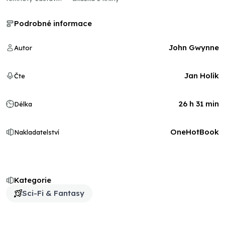
Podrobné informace
John Gwynne
Autor
Jan Holík
Čte
26 h 31 min
Délka
OneHotBook
Nakladatelství
Kategorie
Sci-Fi & Fantasy