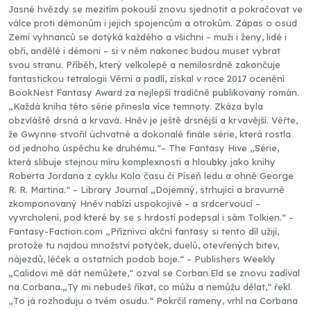
Jasné hvězdy se mezitím pokouší znovu sjednotit a pokračovat ve
válce proti démonům i jejich spojencům a otrokům. Zápas o osud
Zemí vyhnanců se dotýká každého a všichni – muži i ženy, lidé i
obři, andělé i démoni – si v něm nakonec budou muset vybrat
svou stranu. Příběh, který velkolepě a nemilosrdně zakončuje
fantastickou tetralogii Věrní a padlí, získal v roce 2017 ocenění
BookNest Fantasy Award za nejlepší tradičně publikovaný román.
„Každá kniha této série přinesla více temnoty. Zkáza byla
obzvláště drsná a krvavá. Hněv je ještě drsnější a krvavější. Věřte,
že Gwynne stvořil úchvatné a dokonalé finále série, která rostla
od jednoho úspěchu ke druhému.“– The Fantasy Hive „Série,
která slibuje stejnou míru komplexnosti a hloubky jako knihy
Roberta Jordana z cyklu Kolo času či Píseň ledu a ohně George
R. R. Martina.“ – Library Journal „Dojemný, strhující a bravurně
zkomponovaný Hněv nabízí uspokojivé – a srdcervoucí –
vyvrcholení, pod které by se s hrdostí podepsal i sám Tolkien.“ –
Fantasy-Faction.com „Příznivci akční fantasy si tento díl užijí,
protože tu najdou množství potyček, duelů, otevřených bitev,
nájezdů, léček a ostatních podob boje.“ – Publishers Weekly
„Calidovi mě dát nemůžete,“ ozval se Corban.Eld se znovu zadíval
na Corbana.„Ty mi nebudeš říkat, co můžu a nemůžu dělat,“ řekl.
„To já rozhoduju o tvém osudu.“ Pokrčil rameny, vrhl na Corbana