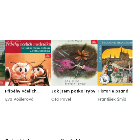
Příběhy včelích
Jak jsem potkal ryby
Historie psaná
medvídků
šelakem - Pryč, ach
Eva Košlerová
Ota Pavel
František Šmíd
pryč je všechno.
Šelakové melodram