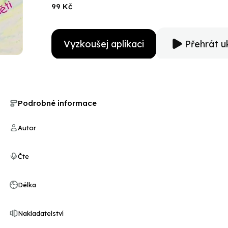
písničkách se interpretačně podílí C&K Vocal, Jarosla
99 Kč
Gaudentes. Jednoduchost a vtip textů je určuje k pos
nápaditost pobaví rovnocenně dospělého posluchače.
posluchačům!
Vyzkoušej aplikaci
Přehrát u
Podrobné informace
Autor
Čte
Délka
Nakladatelství