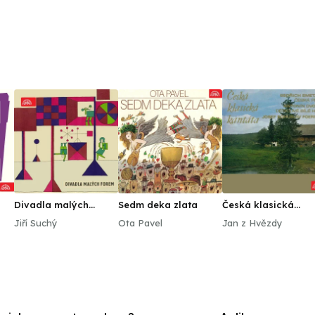
Divadla malých
Sedm deka zlata
Česká klasická
forem
kantáta
Jiří Suchý
Ota Pavel
Jan z Hvězdy