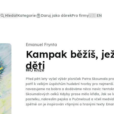
Hledat
Kategorie
Daruj jako dárek
Pro firmy
🇺🇸 EN
Emanuel Frynta
Kampak běžíš, jež
děti
O knize
Před pěti lety vyšel výběr písniček Petra Skoumala p
patří k velkým úspěchům hudební tvorby pro nejmenší.
navazujeme na bobra a dodáváme něco navíc: tentokr
Skoumalových celků Kdyby prase mělo křídla, Jak se loví
pastelku, nakreslím pejska a Pučmeloud a včelí medvídc
zpětně on je inspirován vtipnými a hravými texty Em
Pavla Šruta. Řadu skladeb si zpívá buď autor sám, ne