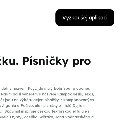
Vyzkoušej aplikaci
ku. Písničky pro
ro děti s názvem Když jde malý bobr spát a dodnes
 Naším další výběrem s názvem Kampak běžíš, ježku,
át jsou na výběru nejen písničky z komponovaných
 gorila a Pečivo, ale i písničky z titulů Dejte mi
i. Skoumal inspiruje českou textařskou elitu ale i
anuela Frynty, Zdeňka Svěráka, Jana Vodňanského či
bo s doprovodem dětských interpretů, na několika