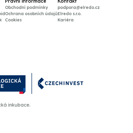
Právní informace
Kontakt
Obchodní podmínky
podpora@elredo.cz
oid
Ochrana osobních údajů
Elredo s.r.o.
k
Cookies
Kariéra
cká inkubace.