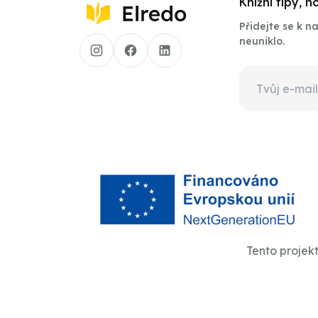
Knižní tipy, 
Přidejte se k 
neuniklo.
Tento projek