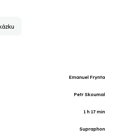
v Olin Nejezchleba a také chlapecký sbor Pueri
lechu dětem, ale řada skrytých významů a hudební
 Skoumalův ježek běží k dětským i dospělým
kázku
Emanuel Frynta
Petr Skoumal
1 h 17 min
Supraphon