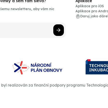
novinky a sem tam sleva?
Aplikace
Aplikace pro iOS
našemu newsletteru, aby vám nic
Aplikace pro Andr
Daruj jako dáre
t byl realizován za finanční podpory programu Technologi