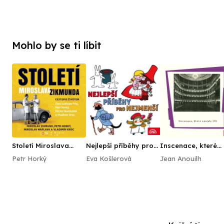
Mohlo by se ti líbit
Století Miroslava
Nejlepší příběhy pro
Inscenace, které
Zikmunda
nejmenší
zaujaly (II)
Petr Horký
Eva Košlerová
Jean Anouilh