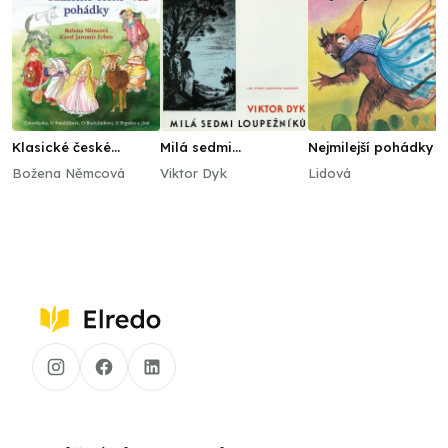
Klasické české
Milá sedmi
Nejmilejší pohádky 2
pohádky
loupežníků
/Bohdanová,B.,
Božena Němcová
Viktor Dyk
Lidová
Postránecký,V.