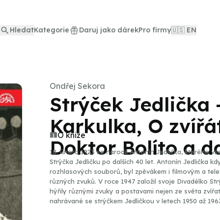
Hledat
Kategorie
Daruj jako dárek
Pro firmy
🇺🇸 EN
Ondřej Sekora
Strýček Jedlička
Karkulka, O zvířá
O knize
Doktor Bolíto a da
18. února 1923 se narodil Antonín Jedlička, kterého vš
Strýčka Jedličku po dalších 40 let. Antonín Jedlička k
rozhlasových souborů, byl zpěvákem i filmovým a telev
různých zvuků. V roce 1947 založil svoje Divadélko St
hýřily různými zvuky a postavami nejen ze světa zvířat. Náš nový digitální titul obsahuje pohá
nahrávané se strýčkem Jedličkou v letech 1950 až 196
budce, Doktor Bolíto, O neposlušném čuňátku a další 