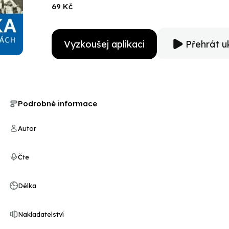
ale možná i z řad dnešních dětí.
69 Kč
Vyzkoušej aplikaci
Přehrát u
Podrobné informace
Autor
Čte
Délka
Nakladatelství