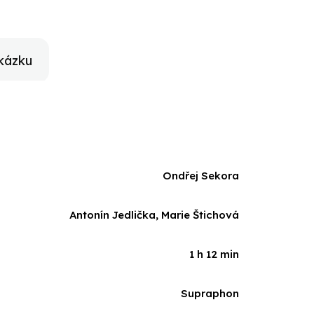
kázku
Ondřej Sekora
Antonín Jedlička, Marie Štichová
1 h 12 min
Supraphon