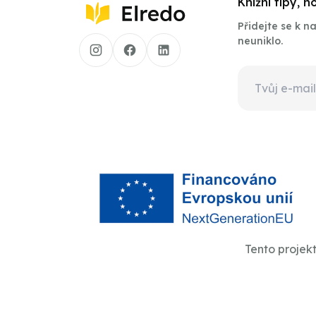
Knižní tipy, 
Přidejte se k 
neuniklo.
Tento projek