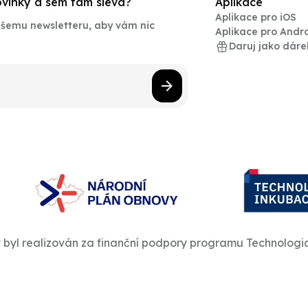
novinky a sem tam sleva?
Aplikace
Aplikace pro iOS
našemu newsletteru, aby vám nic
Aplikace pro Andr
Daruj jako dáre
t byl realizován za finanční podpory programu Technologi