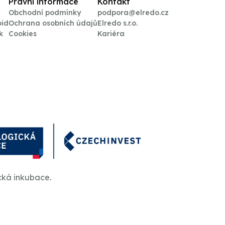
Právní informace
Kontakt
Obchodní podmínky
podpora@elredo.cz
oid
Ochrana osobních údajů
Elredo s.r.o.
k
Cookies
Kariéra
cká inkubace.