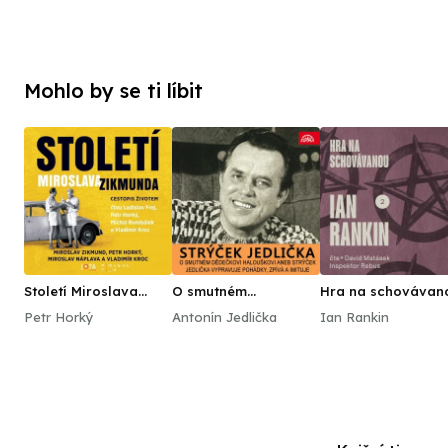
Mohlo by se ti líbit
Století Miroslava
O smutném
Hra na schovávan
Zikmunda
dědečkovi
Petr Horký
Antonín Jedlička
Ian Rankin
Halouškovi aneb
Strýček Jedlička
vypravuje pohádky,
zpívá a imituje