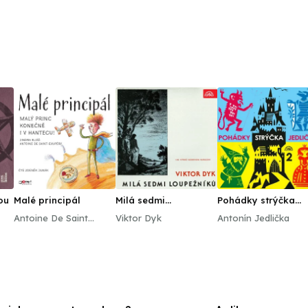
ou
Malé principál
Milá sedmi
Pohádky strýčka
loupežníků
Jedličky 2.
Antoine De Saint
Viktor Dyk
Antonín Jedlička
Exupéry