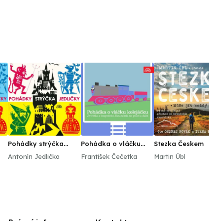
Pohádky strýčka
Pohádka o vláčku
Stezka Českem
Jedličky
kolejáčku, Zvířátka a
Antonín Jedlička
František Čečetka
Martin Úbl
loupežníci a 3 další /
Strýček Jedlička