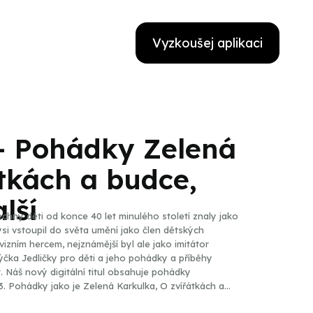
Vyzkoušej aplikaci
 - Pohádky Zelená
tkách a budce,
lší
echny děti od konce 40 let minulého století znaly jako
dysi vstoupil do světa umění jako člen dětských
izním hercem, nejznámější byl ale jako imitátor
rýčka Jedličky pro děti a jeho pohádky a příběhy
dky
3. Pohádky jako je Zelená Karkulka, O zvířátkách a
budou jistě zajímavé pro posluchače z řad pamětníků