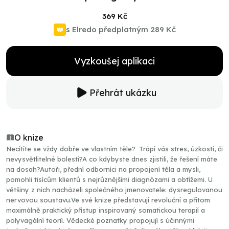
369 Kč
s Elredo předplatným
289 Kč
Vyzkoušej aplikaci
Přehrát ukázku
O knize
Necítíte se vždy dobře ve vlastním těle? Trápí vás stres, úzkosti, či
nevysvětlitelné bolesti?A co kdybyste dnes zjistili, že řešení máte
na dosah?Autoři, přední odborníci na propojení těla a mysli,
pomohli tisícům klientů s nejrůznějšími diagnózami a obtížemi. U
většiny z nich nacházeli společného jmenovatele: dysregulovanou
nervovou soustavu.Ve své knize představují revoluční a přitom
maximálně praktický přístup inspirovaný somatickou terapií a
polyvagální teorií. Vědecké poznatky propojují s účinnými