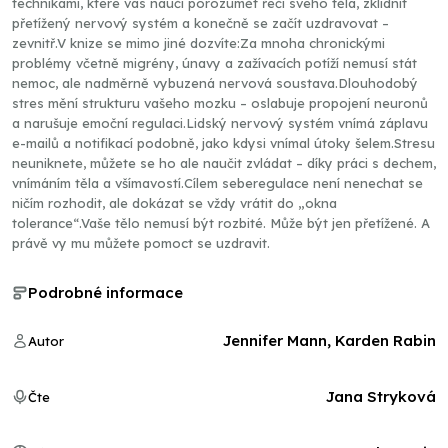
technikami, které vás naučí porozumět řeči svého těla, zklidnit
přetížený nervový systém a konečně se začít uzdravovat –
zevnitř.V knize se mimo jiné dozvíte:Za mnoha chronickými
problémy včetně migrény, únavy a zažívacích potíží nemusí stát
nemoc, ale nadměrně vybuzená nervová soustava.Dlouhodobý
stres mění strukturu vašeho mozku – oslabuje propojení neuronů
a narušuje emoční regulaci.Lidský nervový systém vnímá záplavu
e-mailů a notifikací podobně, jako kdysi vnímal útoky šelem.Stresu
neuniknete, můžete se ho ale naučit zvládat – díky práci s dechem,
vnímáním těla a všímavostí.Cílem seberegulace není nenechat se
ničím rozhodit, ale dokázat se vždy vrátit do „okna
tolerance“.Vaše tělo nemusí být rozbité. Může být jen přetížené. A
právě vy mu můžete pomoct se uzdravit.
Podrobné informace
Jennifer Mann, Karden Rabin
Autor
Jana Stryková
Čte