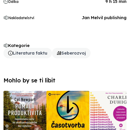
9 h 15 min
Délka
Jan Melvil publishing
Nakladatelství
Kategorie
Literatura faktu
Seberozvoj
Mohlo by se ti líbit