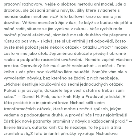
pracovní rozhovory. Nejde o složitou metodu ani model. Jde o
drobnou, ale zásadní změnu návyku, díky které zvládnete s
menším úsilím mnohem víc.V této kultovní knize se mimo jiné
dozvíte:- Většina manažerů žije v iluzi, že když se budou víc ptát a
méně radit, situace se jim vymkne z rukou.- Vaše rychlá rada
možná působí efektivně, nicméně mozek druhého tím přepnete z
růstu do pasivity.- I když jste si už vnitřně jistí odpovědí, často
byste měli položit ještě několik otázek.- Otázku „Proč?“ mozek
často vnímá jako útok. Její změnou dokážete předejít obranné
reakci a podpoříte racionální uvažování.- Nemáte zaplnit všechen
prostor. Opravdový lídr musí umět naslouchat – a mlčet.- Tato
kniha z vás přes noc skvělého lídra neudělá. Pomůže vám ale s
vytvořením návyku, bez kterého se žádný z nich neobejde.
„Michael destiluje koučování do sedmi jednoduchých otázek.
Pokud si je osvojíte, dokážete lépe vést ostatní a třeba i sami
sebe.“ — Daniel H. Pink, autor knih Kdy a Prodávat je lidské„V
této praktické a inspirativní knize Michael sdílí sedm
transformačních otázek, které mohou změnit způsob, jakým
vedeme a podporujeme druhé. A provází nás i tou nejobtížnější
částí: jak nové poznatky proměnit v návyk a každodenní praxi.“ —
Brené Brown, autorka knih Co tě nezabije, to tě posílí a Síla
zranitelnosti„Z této brilantní příručky vyzařuje Michaelova