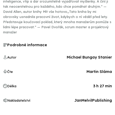
inteligence, vtip a dar srozumitelně vyjadřovat myšlenky. A činí ji
tak neocenitelnou pro každého, kdo chce pomáhat druhým.“ —
David Allen, autor knihy Mít vše hotovo„Tato kniha by mi
obrovsky usnadnila pracovní život, kdybych o ní věděl před lety.
Představuje koučovací poklad, který mnoha manažerům pomůže s
lidmi lépe pracovat.“ — Pavel Dvořák, scrum master a projektový
manažer
Podrobné informace
Michael Bungay Stanier
Autor
Martin Sláma
Čte
3 h 27 min
Délka
JanMelvilPublishing
Nakladatelství