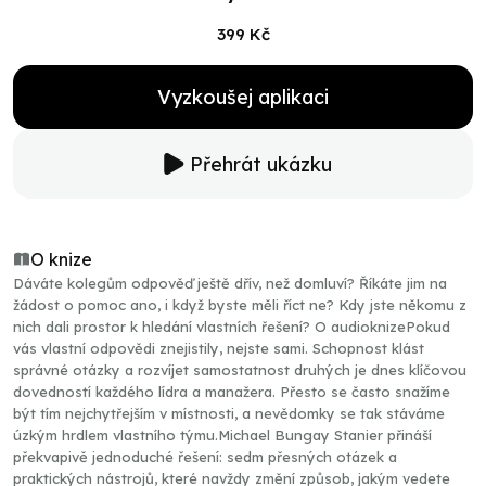
399 Kč
Vyzkoušej aplikaci
Přehrát ukázku
O knize
Dáváte kolegům odpověď ještě dřív, než domluví? Říkáte jim na
žádost o pomoc ano, i když byste měli říct ne? Kdy jste někomu z
nich dali prostor k hledání vlastních řešení? O audioknizePokud
vás vlastní odpovědi znejistily, nejste sami. Schopnost klást
správné otázky a rozvíjet samostatnost druhých je dnes klíčovou
dovedností každého lídra a manažera. Přesto se často snažíme
být tím nejchytřejším v místnosti, a nevědomky se tak stáváme
úzkým hrdlem vlastního týmu.Michael Bungay Stanier přináší
překvapivě jednoduché řešení: sedm přesných otázek a
praktických nástrojů, které navždy změní způsob, jakým vedete