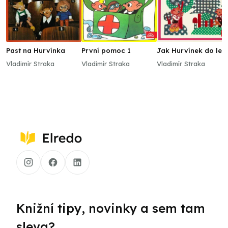
Past na Hurvínka
První pomoc 1
Jak Hurvínek do les
volá, tak se Spejbl
Vladimír Straka
Vladimír Straka
Vladimír Straka
ozývá
Knižní tipy, novinky a sem tam
sleva?