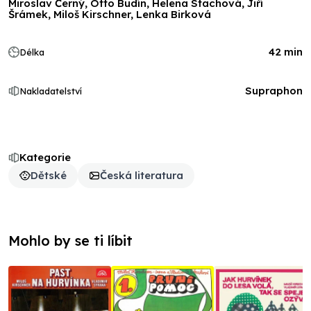
Miroslav Černý, Otto Budín, Helena Stachová, Jiří
Šrámek, Miloš Kirschner, Lenka Birková
42 min
Délka
Supraphon
Nakladatelství
Kategorie
Dětské
Česká literatura
Mohlo by se ti líbit