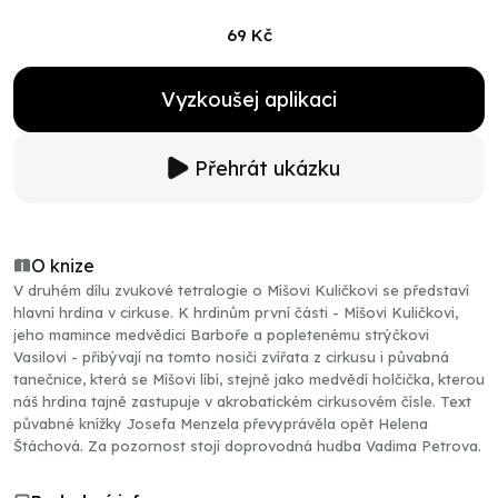
69 Kč
Vyzkoušej aplikaci
Přehrát ukázku
O knize
V druhém dílu zvukové tetralogie o Míšovi Kuličkovi se představí
hlavní hrdina v cirkuse. K hrdinům první části - Míšovi Kuličkovi,
jeho mamince medvědici Barboře a popletenému strýčkovi
Vasilovi - přibývají na tomto nosiči zvířata z cirkusu i půvabná
tanečnice, která se Míšovi líbí, stejně jako medvědí holčička, kterou
náš hrdina tajně zastupuje v akrobatickém cirkusovém čísle. Text
půvabné knížky Josefa Menzela převyprávěla opět Helena
Štáchová. Za pozornost stojí doprovodná hudba Vadima Petrova.