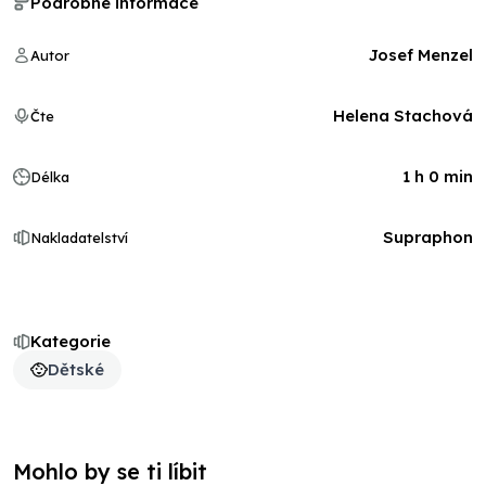
Podrobné informace
Josef Menzel
Autor
Helena Stachová
Čte
1 h 0 min
Délka
Supraphon
Nakladatelství
Kategorie
Dětské
Mohlo by se ti líbit