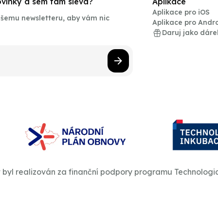
novinky a sem tam sleva?
Aplikace
Aplikace pro iOS
našemu newsletteru, aby vám nic
Aplikace pro Andr
Daruj jako dáre
t byl realizován za finanční podpory programu Technologi