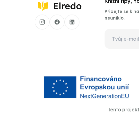
Knižní tipy, 
Přidejte se k 
neuniklo.
Tento projek