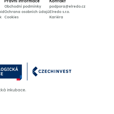
Právní informace
Kontakt
Obchodní podmínky
podpora@elredo.cz
oid
Ochrana osobních údajů
Elredo s.r.o.
k
Cookies
Kariéra
cká inkubace.