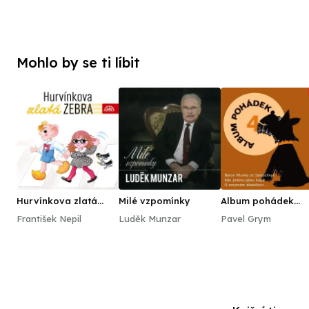
Mohlo by se ti líbit
Hurvínkova zlatá
Milé vzpomínky
Album pohádek
zebra
"Supraphon dětem"
František Nepil
Luděk Munzar
Pavel Grym
(Baron Mluvka ze
Samochval, Kdo
jinému jámu kopá,
smutném dědečkovi.