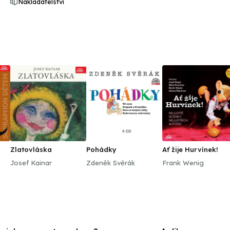
Nakladatelství
Zlatovláska
Pohádky
Ať žije Hurvínek!
 4.
Josef Kainar
Zdeněk Svěrák
Frank Wenig
 O
..)