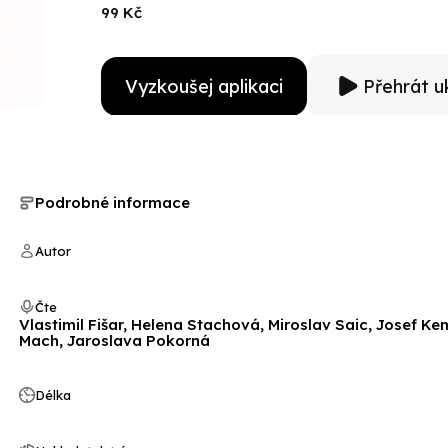
99 Kč
Vyzkoušej aplikaci
Přehrát u
Podrobné informace
Autor
Čte
Vlastimil Fišar, Helena Stachová, Miroslav Saic, Josef Ke
Mach, Jaroslava Pokorná
Délka