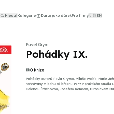
Hledat
Kategorie
Daruj jako dárek
Pro firmy
🇺🇸 EN
Pavel Grym
Pohádky IX.
O knize
Pohádky autorů Pavla Gryma, Miloše Wolfa, Marie Jehl
nahrávány v lednu až březnu 1979 v pražském studiu 
Helenou Štáchovou, Josefem Kemrem, Miroslavem Mas