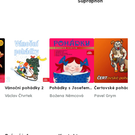
Supraphon
Vánoční pohádky 2
Pohádky s Josefem
Čertovské pohádky
Kemrem
(a Loupežníci v
Václav Čtvrtek
Božena Němcová
Pavel Grym
začarovaném lese
navíc)