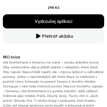
298 Kč
Vyzkoušej aplikaci
Přehrát ukázku
O knize
Old Shatterhand a Vinnetou na scéně – záruka dobrého konce.
Díky semknutému ději je příběh jedním z nejlepších, které Karel
May napsal. Nepostrádá napětí, ale i vtipnou lehkost a odhodlané
postavy. Jedno z nejznámějších děl Karla Maye se odehrává v
pustině Llano Estacado na pomezí Texasu a Nového Mexika.
Vystupuje v něm řada známých postav Mayova Divokého západu
– Vinnetou, Old Shatterhand a k potěše čtenářů i další oblíbení
hrdinové jako Hobble Frank, Dlouhý Davy, Tlustý Jimi či „duch
prérie“ Bloody Fox. Ti všichni bojují s padouchy, kteří kradou
tyčky, jež ukazují správnou cestu pouští, a přesunují je jiným