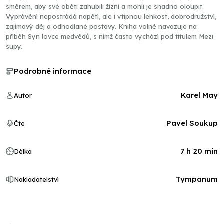
směrem, aby své oběti zahubili žízní a mohli je snadno oloupit.
Vyprávění nepostrádá napětí, ale i vtipnou lehkost, dobrodružství,
zajímavý děj a odhodlané postavy. Kniha volně navazuje na
příběh Syn lovce medvědů, s nímž často vychází pod titulem Mezi
supy.
Podrobné informace
Karel May
Autor
Pavel Soukup
Čte
7 h 20 min
Délka
Tympanum
Nakladatelství