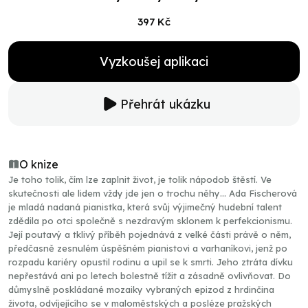
397 Kč
Vyzkoušej aplikaci
Přehrát ukázku
O knize
Je toho tolik, čím lze zaplnit život, je tolik nápodob štěstí. Ve
skutečnosti ale lidem vždy jde jen o trochu něhy… Ada Fischerová
je mladá nadaná pianistka, která svůj výjimečný hudební talent
zdědila po otci společně s nezdravým sklonem k perfekcionismu.
Její poutavý a tklivý příběh pojednává z velké části právě o něm,
předčasně zesnulém úspěšném pianistovi a varhaníkovi, jenž po
rozpadu kariéry opustil rodinu a upil se k smrti. Jeho ztráta dívku
nepřestává ani po letech bolestně tížit a zásadně ovlivňovat. Do
důmyslně poskládané mozaiky vybraných epizod z hrdinčina
života, odvíjejícího se v maloměstských a posléze pražských