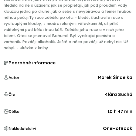
hleděla na ně s úžasem: jak se proplétají, jak pod proudem vody
kloužou jedna po druhé, jak o sebe s nevybíravou a téměř hrubou
něhou pečují.Ty ruce zdědila po otci – bledé, šlachovité ruce s
vystouplými klouby, s modrozelenými větévkami žil, až příliš
viditelnými pod bělostnou kůží. Zdědila jeho ruce a v nich jeho
talent. Otec se jmenoval Bohumil. Byl vynikající pianista a
varhaník. Později alkoholik. Ještě o něco později už nebyl nic. Už
nebyl. – ukázka z knihy
Podrobné informace
Marek Šindelka
Autor
Klára Suchá
Čte
10 h 47 min
Délka
OneHotBook
Nakladatelství