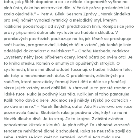
toho, jak příběh dopadne a co se někde sloganovitě vyřkne na
plná ústa, čeká ho mistrovské dílo. V české próze posledních let
zcela ojedinělé.“ – Petr A. Bílek, Seznam Zprávy „Marek Šindelka
pro svůj námět vynalezl rytmický a melodický styl, kterým
radikálně poodstoupil od svých předchozích knih. Kompozice jeho
prózy připomíná dokonale vystavěnou hudební skladbu. V
pronikavých postřezích poukazuje na to, jak těsně se prostupuje
svět hudby, programování, lidských těl a vztahů, jak tenká je linie
oddělující dokonalost a nelidskost.“ – Ondřej Nezbeda, redaktor
„Systémy něhy jsou příběhem dcery, která pátrá po svém otci. Je
to kniha stesku. Román o smutných opuštěných strojích. O
systémech, které mě dlouhodobě fascinují: o hudbě, lidském těle,
ale taky o mechanismech duše. O problémech, zděděných po
rodičích, které paraziticky formují život dětí a dále se přenášejí
skrze jejich vztahy mezi další lidi. A zároveň je to prostě román o
lidské ruce. Ruka je podivný kus těla. Kolik jen si toho pamatuje!
Kolik toho dává a bere. Jak moc se jí někdy stýská po dotecích –
po dávné něze.“ – Marek Šindelka, autor Ada Fischerová své ruce
pozorovala často. Skutečně: ruka je podivná věc, když se na ni
člověk dlouho dívá. Je to stroj. Je to krajina. Zvláštní zvlněná
pahorkatina kůstek a kloubů. Je plná něhy! Ta záhadná vrozená
tendence nehlídané dlaně k schoulení. Ruka se neustále zavíjí do
sebe, zavírá se jako květ po setmění. Když si Ada myla ruce,