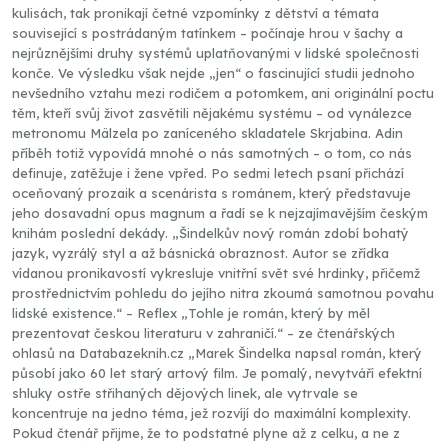
kulisách, tak pronikají četné vzpomínky z dětství a témata
související s postrádaným tatínkem – počínaje hrou v šachy a
nejrůznějšími druhy systémů uplatňovanými v lidské společnosti
konče. Ve výsledku však nejde „jen“ o fascinující studii jednoho
nevšedního vztahu mezi rodičem a potomkem, ani originální poctu
těm, kteří svůj život zasvětili nějakému systému – od vynálezce
metronomu Mälzela po zaníceného skladatele Skrjabina. Adin
příběh totiž vypovídá mnohé o nás samotných – o tom, co nás
definuje, zatěžuje i žene vpřed. Po sedmi letech psaní přichází
oceňovaný prozaik a scenárista s románem, který představuje
jeho dosavadní opus magnum a řadí se k nejzajímavějším českým
knihám poslední dekády. „Šindelkův nový román zdobí bohatý
jazyk, vyzrálý styl a až básnická obraznost. Autor se zřídka
vídanou pronikavostí vykresluje vnitřní svět své hrdinky, přičemž
prostřednictvím pohledu do jejího nitra zkoumá samotnou povahu
lidské existence.“ – Reflex „Tohle je román, který by měl
prezentovat českou literaturu v zahraničí.“ – ze čtenářských
ohlasů na Databazeknih.cz „Marek Šindelka napsal román, který
působí jako 60 let starý artový film. Je pomalý, nevytváří efektní
shluky ostře střihaných dějových linek, ale vytrvale se
koncentruje na jedno téma, jež rozvíjí do maximální komplexity.
Pokud čtenář přijme, že to podstatné plyne až z celku, a ne z