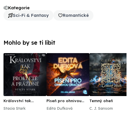
Kategorie
Sci-Fi & Fantasy
Romantické
Mohlo by se ti líbit
Království tak
Píseň pro ohnivou
Temný oheň
prokleté a prázdné
dračici
Stacia Stark
Edita Dufková
C. J. Sansom