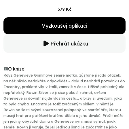
379 Kč
Vyzkoušej aplikaci
Přehrát ukázku
O knize
Když Genevieve Grimmové zemře matka, zůstane jí řada otázek,
na něž nikdo nedokáže odpovědět – dokud neobdrží pozvánku do
Encantry, prokleté vily v Itálii, zamrzlé v čase. Hříšně pohledný ale
nepřátelský Rowin Silver se ji sice pokusí zahnat, ovšem
Genevieve si dovnitř najde vlastní cestu… a brzy si uvědomí, jaká
to byla chyba. Encantra je totiž zvráceným sídlem, v němž je
Rowin se šesti svými sourozenci polapený ve smrtící hře, kterou
musejí hrát pro potěšení krutého ďábla a jeho diváků. Přežít může
jen jediný obyvatel domu a Genevieve nyní musí vyhrát, jinak
zemře. Rowin ji varuje, že její jedinou šancí je zúčastnit se jako