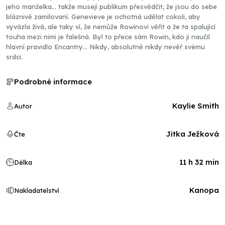
jeho manželka… takže musejí publikum přesvědčit, že jsou do sebe
bláznivě zamilovaní. Genevieve je ochotná udělat cokoli, aby
vyvázla živá, ale taky ví, že nemůže Rowinovi věřit a že ta spalující
touha mezi nimi je falešná. Byl to přece sám Rowin, kdo ji naučil
hlavní pravidlo Encantry… Nikdy, absolutně nikdy nevěř svému
srdci.
Podrobné informace
Kaylie Smith
Autor
Jitka Ježková
Čte
11 h 32 min
Délka
Kanopa
Nakladatelství