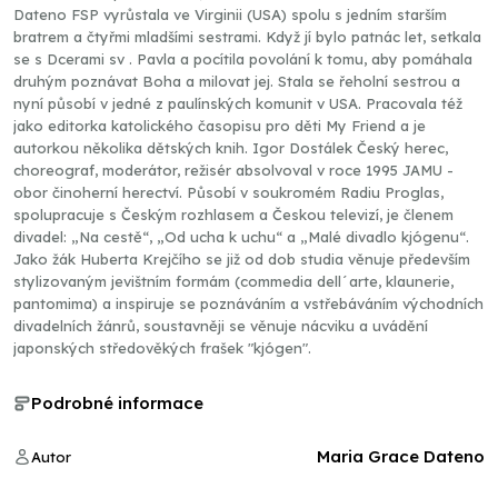
Dateno FSP vyrůstala ve Virginii (USA) spolu s jedním starším
bratrem a čtyřmi mladšími sestrami. Když jí bylo patnác let, setkala
se s Dcerami sv . Pavla a pocítila povolání k tomu, aby pomáhala
druhým poznávat Boha a milovat jej. Stala se řeholní sestrou a
nyní působí v jedné z paulínských komunit v USA. Pracovala též
jako editorka katolického časopisu pro děti My Friend a je
autorkou několika dětských knih. Igor Dostálek Český herec,
choreograf, moderátor, režisér absolvoval v roce 1995 JAMU -
obor činoherní herectví. Působí v soukromém Radiu Proglas,
spolupracuje s Českým rozhlasem a Českou televizí, je členem
divadel: „Na cestě“, „Od ucha k uchu“ a „Malé divadlo kjógenu“.
Jako žák Huberta Krejčího se již od dob studia věnuje především
stylizovaným jevištním formám (commedia dell´arte, klaunerie,
pantomima) a inspiruje se poznáváním a vstřebáváním východních
divadelních žánrů, soustavněji se věnuje nácviku a uvádění
japonských středověkých frašek "kjógen".
Podrobné informace
Maria Grace Dateno
Autor