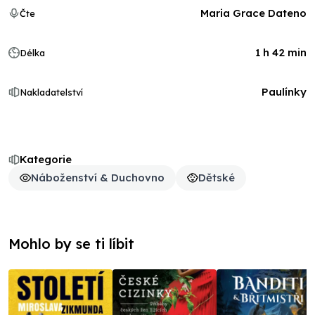
Maria Grace Dateno
Čte
1 h 42 min
Délka
Paulínky
Nakladatelství
Kategorie
Náboženství & Duchovno
Dětské
Mohlo by se ti líbit