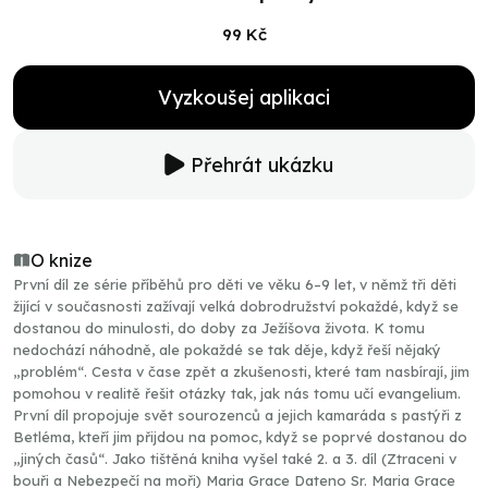
99 Kč
Vyzkoušej aplikaci
Přehrát ukázku
O knize
První díl ze série příběhů pro děti ve věku 6–9 let, v němž tři děti
žijící v současnosti zažívají velká dobrodružství pokaždé, když se
dostanou do minulosti, do doby za Ježíšova života. K tomu
nedochází náhodně, ale pokaždé se tak děje, když řeší nějaký
„problém“. Cesta v čase zpět a zkušenosti, které tam nasbírají, jim
pomohou v realitě řešit otázky tak, jak nás tomu učí evangelium.
První díl propojuje svět sourozenců a jejich kamaráda s pastýři z
Betléma, kteří jim přijdou na pomoc, když se poprvé dostanou do
„jiných časů“. Jako tištěná kniha vyšel také 2. a 3. díl (Ztraceni v
bouři a Nebezpečí na moři) Maria Grace Dateno Sr. Maria Grace