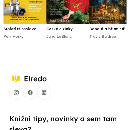
Století Miroslava
České cizinky
Banditi a břitmistři
Zikmunda
Petr Horký
Jana LeBlanc
Travis Baldree
Knižní tipy, novinky a sem tam
sleva?