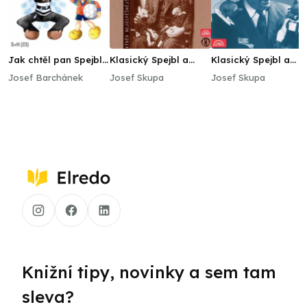
Jak chtěl pan Spejbl
Klasický Spejbl a
Klasický Spejbl a
na olympiádu
Hurvínek Josefa
Hurvínek Josefa
Josef Barchánek
Josef Skupa
Josef Skupa
Skupy 3
Skupy 4
Knižní tipy, novinky a sem tam
sleva?