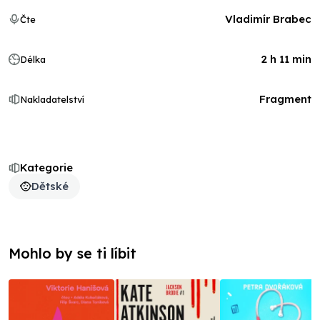
Vladimír Brabec
Čte
2 h 11 min
Délka
Fragment
Nakladatelství
Kategorie
Dětské
Mohlo by se ti líbit