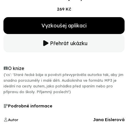
269 Kč
Vyzkoušej aplikaci
Přehrát ukázku
O knize
{'cs': 'Staré řecké báje a pověsti převyprávěla autorka tak, aby jim
snadno porozuměly i malé děti. Audiokniha ve formátu MP3 je
ideální na cesty autem, jako pohádka před spaním nebo pro
přípravu do školy. Příjemný poslech!'}
Podrobné informace
Jana Eislerová
Autor