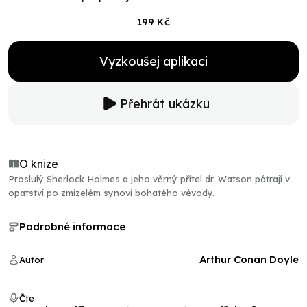
199 Kč
Vyzkoušej aplikaci
Přehrát ukázku
O knize
Proslulý Sherlock Holmes a jeho věrný přítel dr. Watson pátrají v
opatství po zmizelém synovi bohatého vévody.
Podrobné informace
Arthur Conan Doyle
Autor
Čte