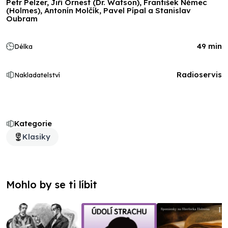
Petr Pelzer, Jiří Ornest (Dr. Watson), František Němec
(Holmes), Antonín Molčík, Pavel Pípal a Stanislav
Oubram
49 min
Délka
Radioservis
Nakladatelství
Kategorie
Klasiky
Mohlo by se ti líbit