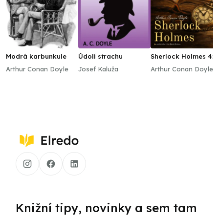
Modrá karbunkule
Údolí strachu
Sherlock Holmes 4:
Spomienky na
Arthur Conan Doyle
Josef Kaluža
Arthur Conan Doyle
Sherlocka Holmesa
Knižní tipy, novinky a sem tam