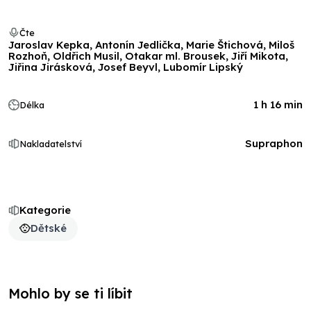
Čte
Jaroslav Kepka, Antonín Jedlička, Marie Štichová, Miloš
Rozhoň, Oldřich Musil, Otakar ml. Brousek, Jiří Mikota,
Jiřina Jirásková, Josef Beyvl, Lubomír Lipský
1 h 16 min
Délka
Supraphon
Nakladatelství
Kategorie
Dětské
Mohlo by se ti líbit