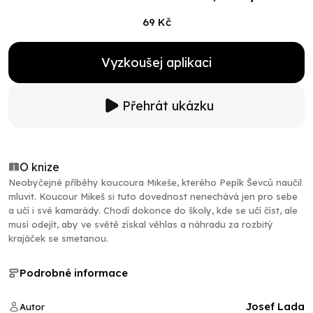
69 Kč
Vyzkoušej aplikaci
Přehrát ukázku
O knize
Neobyčejné příběhy koucoura Mikeše, kterého Pepík Ševců naučil
mluvit. Koucour Mikeš si tuto dovednost nenechává jen pro sebe
a učí i své kamarády. Chodí dokonce do školy, kde se učí číst, ale
musí odejít, aby ve světě získal věhlas a náhradu za rozbitý
krajáček se smetanou.
Podrobné informace
Josef Lada
Autor