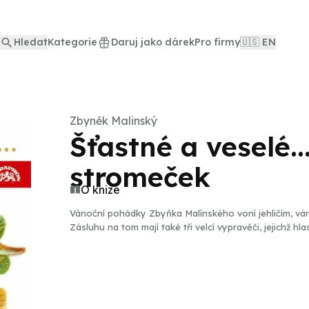
Hledat
Kategorie
Daruj jako dárek
Pro firmy
🇺🇸 EN
Zbyněk Malinský
Šťastné a veselé.
stromeček
O knize
Vánoční pohádky Zbyňka Malínského voní jehličím, vá
Zásluhu na tom mají také tři velcí vypravěči, jejichž hla