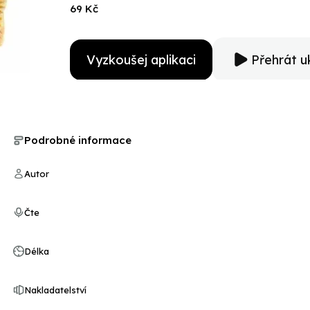
69 Kč
Vyzkoušej aplikaci
Přehrát u
Podrobné informace
Autor
Čte
Délka
Nakladatelství