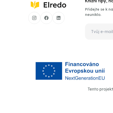
Knižní tipy, 
Přidejte se k 
neuniklo.
Tento projek