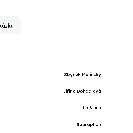
kázku
Zbyněk Malinský
Jiřina Bohdalová
1 h 8 min
Supraphon