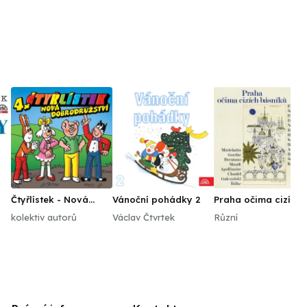
Čtyřlístek - Nová
Vánoční pohádky 2
Praha očima cizích
dobrodružství
básníků
kolektiv autorů
Václav Čtvrtek
Různí