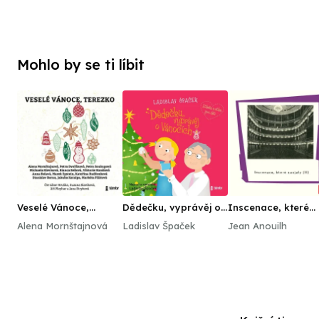
Mohlo by se ti líbit
Veselé Vánoce,
Dědečku, vyprávěj o
Inscenace, které
Terezko
Vánocích
zaujaly (II)
Alena Mornštajnová
Ladislav Špaček
Jean Anouilh