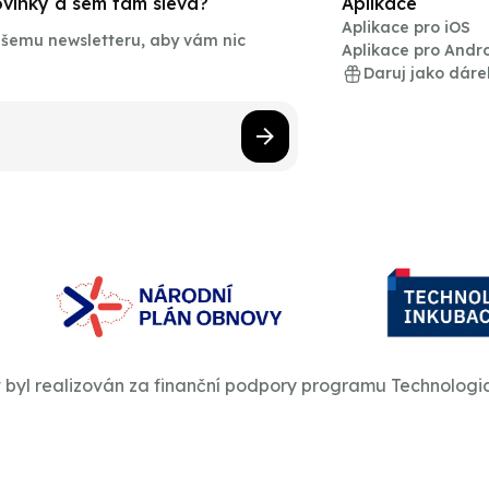
novinky a sem tam sleva?
Aplikace
Aplikace pro iOS
našemu newsletteru, aby vám nic
Aplikace pro Andr
Daruj jako dáre
t byl realizován za finanční podpory programu Technologi