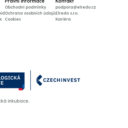
Právní informace
Kontakt
Obchodní podmínky
podpora@elredo.cz
oid
Ochrana osobních údajů
Elredo s.r.o.
k
Cookies
Kariéra
cká inkubace.