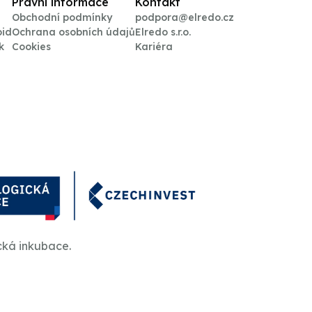
Právní informace
Kontakt
Obchodní podmínky
podpora@elredo.cz
oid
Ochrana osobních údajů
Elredo s.r.o.
k
Cookies
Kariéra
cká inkubace.