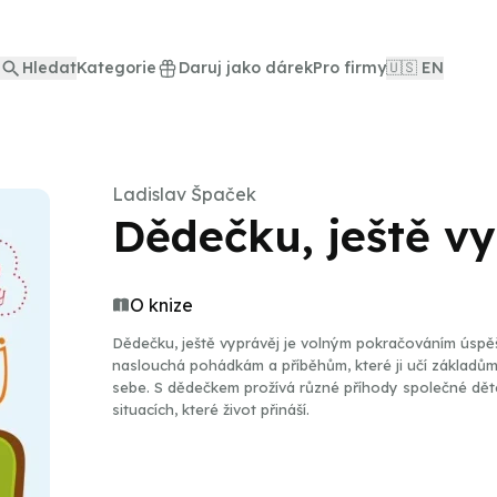
Hledat
Kategorie
Daruj jako dárek
Pro firmy
🇺🇸 EN
Ladislav Špaček
Dědečku, ještě v
O knize
Dědečku, ještě vyprávěj je volným pokračováním úspěš
naslouchá pohádkám a příběhům, které ji učí základům 
sebe. S dědečkem prožívá různé příhody společné děte
situacích, které život přináší.