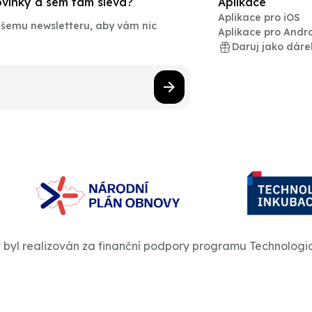
novinky a sem tam sleva?
Aplikace
Aplikace pro iOS
našemu newsletteru, aby vám nic
Aplikace pro Andr
Daruj jako dáre
t byl realizován za finanční podpory programu Technologi