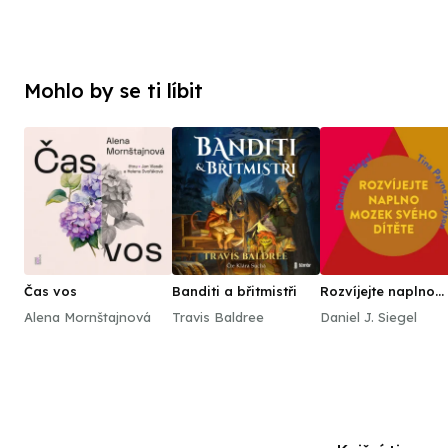
Mohlo by se ti líbit
Čas vos
Banditi a břitmistři
Rozvíjejte naplno
mozek svého dítět
Alena Mornštajnová
Travis Baldree
Daniel J. Siegel