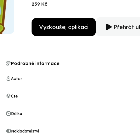
259 Kč
Vyzkoušej aplikaci
Přehrát u
Podrobné informace
Autor
Čte
Délka
Nakladatelství