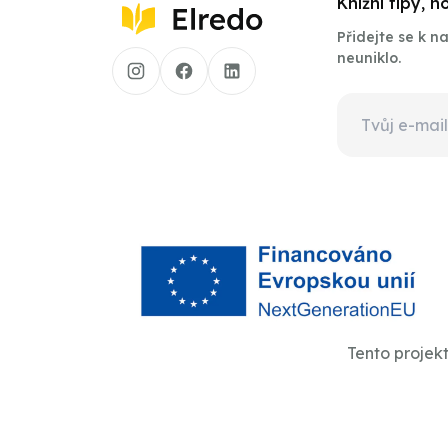
Knižní tipy, 
Přidejte se k 
neuniklo.
Tento projek