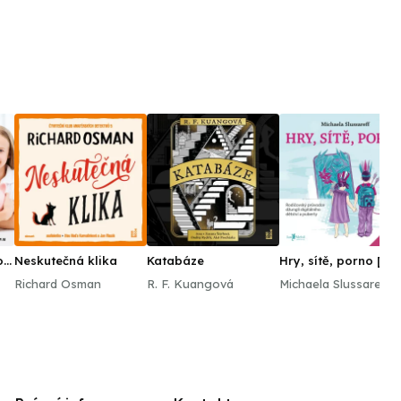
o
Neskutečná klika
Katabáze
Hry, sítě, porno [2]
Richard Osman
R. F. Kuangová
Michaela Slussareff