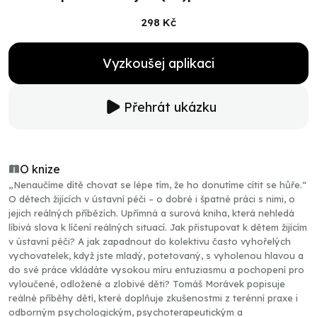
298 Kč
Vyzkoušej aplikaci
Přehrát ukázku
O knize
„Nenaučíme dítě chovat se lépe tím, že ho donutíme cítit se hůře.“
O dětech žijících v ústavní péči – o dobré i špatné práci s nimi, o
jejich reálných příbězích. Upřímná a surová kniha, která nehledá
líbivá slova k líčení reálných situací. Jak přistupovat k dětem žijícím
v ústavní péči? A jak zapadnout do kolektivu často vyhořelých
vychovatelek, když jste mladý, potetovaný, s vyholenou hlavou a
do své práce vkládáte vysokou míru entuziasmu a pochopení pro
vyloučené, odložené a zlobivé děti? Tomáš Morávek popisuje
reálné příběhy dětí, které doplňuje zkušenostmi z terénní praxe i
odborným psychologickým, psychoterapeutickým a