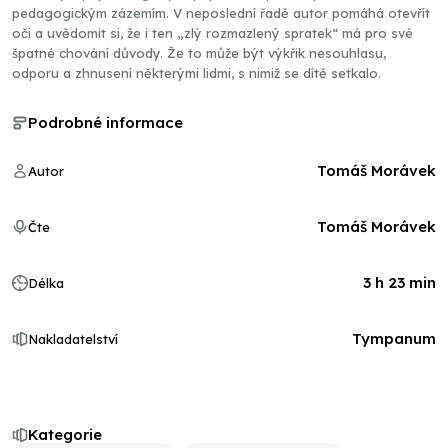
pedagogickým zázemím. V neposlední řadě autor pomáhá otevřít
oči a uvědomit si, že i ten „zlý rozmazlený spratek“ má pro své
špatné chování důvody. Že to může být výkřik nesouhlasu,
odporu a zhnusení některými lidmi, s nimiž se dítě setkalo.
Podrobné informace
Tomáš Morávek
Autor
Tomáš Morávek
Čte
3 h 23 min
Délka
Tympanum
Nakladatelství
Kategorie