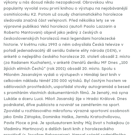
výkony u nás dosud nikdo nezopakoval. Obrovskou vlnu
popularity vyvolal svou první knihou o výstupu na nejobávanější
osmitisícovku K2. Potom už osudy charismatického horolezce
sledovala značná část veřejnosti. Před několika lety se ve
výpravné publikaci Velcí horolezci (autoři Paolo Lazzarin a
Roberto Mantovani) objevil jako jediný z českých a
československých horolezců mezi legendami horolezecké
historie. V květnu roku 1993 o něm odvysílala Česká televize v
pořadí jedenadvacátý díl seriálu Galerie elity národa (GEN), v
anketě o nejlepšího českého horolezce 20. století obsadil 2. místo
(za Radanem Kuchařem), v anketě čtenářů deníku MF Dnes „100
žijících elitních Čechů“ (rok 2001) obsadil 20. místo. Spolu s
Miloněm Jasanským vydali o výstupech v Himálaji šest knih v
celkovém nákladu téměř 230 000 výtisků. Byl častým hostem ve
sdělovacích prostředcích, uspořádal stovky autogramiád a besed
s promítáním vlastních dokumentárních filmů. Je ženatý, má syna
Lukáše a dceru Lucii. Miloň Jasanský žije v Hradci Králové. Dnes
podnikatel, dříve publicista a novinář se zaměřením na sport.
Zpovídal u rozhlasového mikrofonu výrazné sportovní osobnosti
jako Emila Zátopka, Dominika Haška, Jarmilu Kratochvílovou,
Pavla Ploce a jiné. Je spoluautorem knihy Můj život s hokejkou (o
Vladimíru Martincovi) a dalších šesti knih z horolezeckého
prostředí (s Josefem Rakoncajem). Napsal scénář sedmidílného