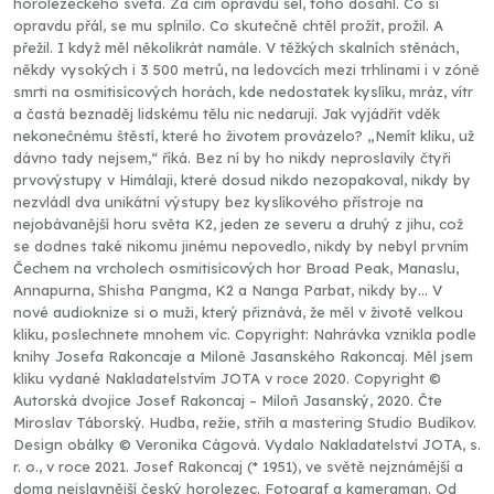
horolezeckého světa. Za čím opravdu šel, toho dosáhl. Co si
opravdu přál, se mu splnilo. Co skutečně chtěl prožít, prožil. A
přežil. I když měl několikrát namále. V těžkých skalních stěnách,
někdy vysokých i 3 500 metrů, na ledovcích mezi trhlinami i v zóně
smrti na osmitisícových horách, kde nedostatek kyslíku, mráz, vítr
a častá beznaděj lidskému tělu nic nedarují. Jak vyjádřit vděk
nekonečnému štěstí, které ho životem provázelo? „Nemít kliku, už
dávno tady nejsem,“ říká. Bez ní by ho nikdy neproslavily čtyři
prvovýstupy v Himálaji, které dosud nikdo nezopakoval, nikdy by
nezvládl dva unikátní výstupy bez kyslíkového přístroje na
nejobávanější horu světa K2, jeden ze severu a druhý z jihu, což
se dodnes také nikomu jinému nepovedlo, nikdy by nebyl prvním
Čechem na vrcholech osmitisícových hor Broad Peak, Manaslu,
Annapurna, Shisha Pangma, K2 a Nanga Parbat, nikdy by… V
nové audioknize si o muži, který přiznává, že měl v životě velkou
kliku, poslechnete mnohem víc. Copyright: Nahrávka vznikla podle
knihy Josefa Rakoncaje a Miloně Jasanského Rakoncaj. Měl jsem
kliku vydané Nakladatelstvím JOTA v roce 2020. Copyright ©
Autorská dvojice Josef Rakoncaj – Miloň Jasanský, 2020. Čte
Miroslav Táborský. Hudba, režie, střih a mastering Studio Budíkov.
Design obálky © Veronika Cágová. Vydalo Nakladatelství JOTA, s.
r. o., v roce 2021. Josef Rakoncaj (* 1951), ve světě nejznámější a
doma nejslavnější český horolezec. Fotograf a kameraman. Od