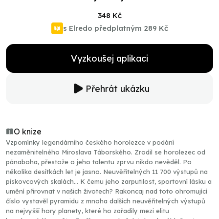
348 Kč
s Elredo předplatným
289 Kč
Vyzkoušej aplikaci
Přehrát ukázku
O knize
Vzpomínky legendárního českého horolezce v podání
nezaměnitelného Miroslava Táborského. Zrodil se horolezec od
pánaboha, přestože o jeho talentu zprvu nikdo nevěděl. Po
několika desítkách let je jasno. Neuvěřitelných 11 700 výstupů na
pískovcových skalách… K čemu jeho zarputilost, sportovní lásku a
umění přirovnat v našich životech? Rakoncaj nad toto ohromující
číslo vystavěl pyramidu z mnoha dalších neuvěřitelných výstupů
na nejvyšší hory planety, které ho zařadily mezi elitu