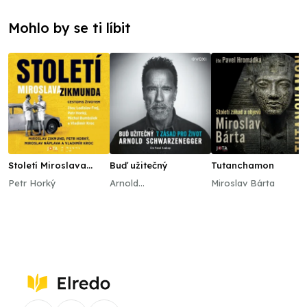
Mohlo by se ti líbit
Století Miroslava
Buď užitečný
Tutanchamon
Zikmunda
Petr Horký
Arnold
Miroslav Bárta
Schwarzenegger