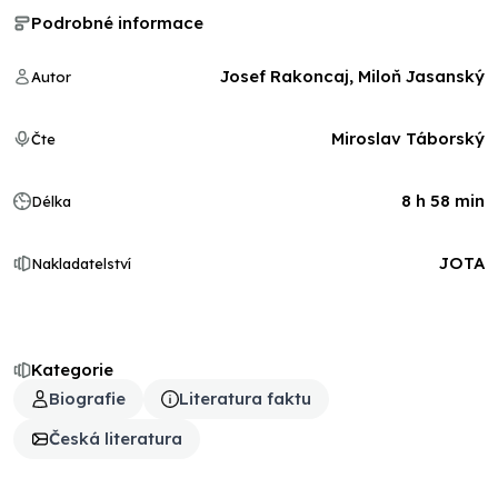
Podrobné informace
Josef Rakoncaj, Miloň Jasanský
Autor
Miroslav Táborský
Čte
8 h 58 min
Délka
JOTA
Nakladatelství
Kategorie
Biografie
Literatura faktu
Česká literatura