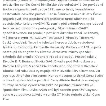
televizního seriálu České himálajské dobrodružství I. Do povědomí
široké veřejnosti uvedl v roce 1991 jméno tehdy kanadského
cestovatele českého původu Leoše Šimánka a několik let v Česku
organizoval jeho populární přednáškové turné Diashow. Rád
cestuje, jako turista navštívil 32 zemí v pěti světadílech, vystudoval
tělocvik, má doktorát z pedagogiky. Vlastní firmu KVART
specializovanou na prodej a potisk reklamního zboží. Je ženatý,
má dceru a syna. MIROSLAV TÁBORSKÝ Miroslav Táborský,
český divadelní, filmový a televizní herec a dabér, vystudoval
fyziku na Pedagogické fakultě Univerzity Karlovy a DAMU a poté
nastoupil do angažmá v Divadle Jaroslava Průchy (později
Středočeské divadlo Kladno a Mladá Boleslav). Působil také v
Divadle E. F. Buriana, Studiu GAG, Divadle pod Palmovkou a v
Divadle Labyrint. V roce 1996 začalo jeho angažmá v Divadle v
Dlouhé. Od roku 2011 vystupuje též v Divadle Járy Cimrmana. Za
postavu Jindřicha v inscenaci Konec masopustu získal Cenu Světa
a divadla (předchůdce pozdější Ceny Alfréda Radoka) za nejlepší
mužský herecký výkon roku 1997. Za postavu tlumočníka ve
španělském filmu Dívka tvých snů byl oceněn prestižní Goyovu
cenu a za postavu Lukeše v seriálu ČT Místo nahoře získal Cenu
Elsa.