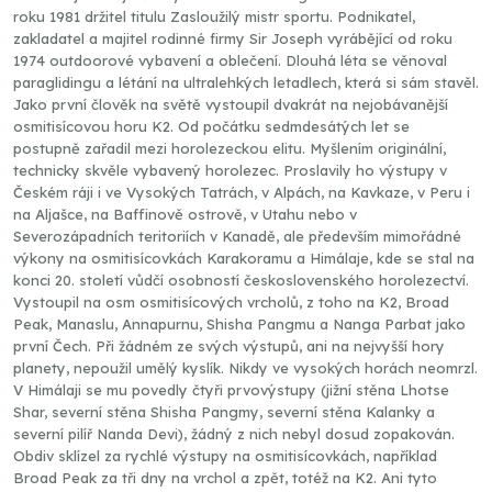
roku 1981 držitel titulu Zasloužilý mistr sportu. Podnikatel,
zakladatel a majitel rodinné firmy Sir Joseph vyrábějící od roku
1974 outdoorové vybavení a oblečení. Dlouhá léta se věnoval
paraglidingu a létání na ultralehkých letadlech, která si sám stavěl.
Jako první člověk na světě vystoupil dvakrát na nejobávanější
osmitisícovou horu K2. Od počátku sedmdesátých let se
postupně zařadil mezi horolezeckou elitu. Myšlením originální,
technicky skvěle vybavený horolezec. Proslavily ho výstupy v
Českém ráji i ve Vysokých Tatrách, v Alpách, na Kavkaze, v Peru i
na Aljašce, na Baffinově ostrově, v Utahu nebo v
Severozápadních teritoriích v Kanadě, ale především mimořádné
výkony na osmitisícovkách Karakoramu a Himálaje, kde se stal na
konci 20. století vůdčí osobností československého horolezectví.
Vystoupil na osm osmitisícových vrcholů, z toho na K2, Broad
Peak, Manaslu, Annapurnu, Shisha Pangmu a Nanga Parbat jako
první Čech. Při žádném ze svých výstupů, ani na nejvyšší hory
planety, nepoužil umělý kyslík. Nikdy ve vysokých horách neomrzl.
V Himálaji se mu povedly čtyři prvovýstupy (jižní stěna Lhotse
Shar, severní stěna Shisha Pangmy, severní stěna Kalanky a
severní pilíř Nanda Devi), žádný z nich nebyl dosud zopakován.
Obdiv sklízel za rychlé výstupy na osmitisícovkách, například
Broad Peak za tři dny na vrchol a zpět, totéž na K2. Ani tyto