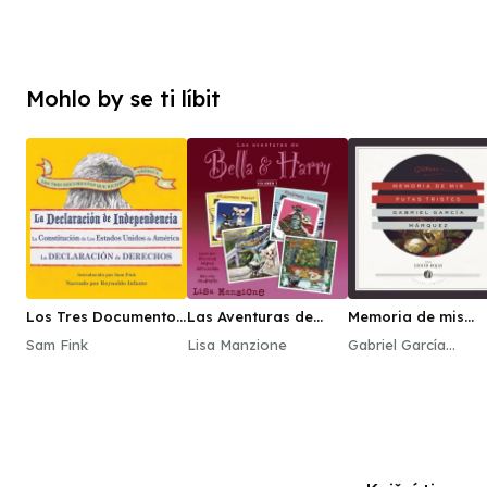
Mohlo by se ti líbit
Los Tres Documentos
Las Aventuras de
Memoria de mis
que Hicieron América
Bella & Harry, Vol. 7
putas tristes
Sam Fink
Lisa Manzione
Gabriel García
[The Three
Márquez
Documents That
Made America, in
Spanish]