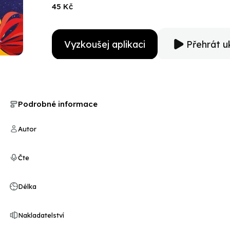
45 Kč
Vyzkoušej aplikaci
Přehrát u
Podrobné informace
Autor
Čte
Délka
Nakladatelství