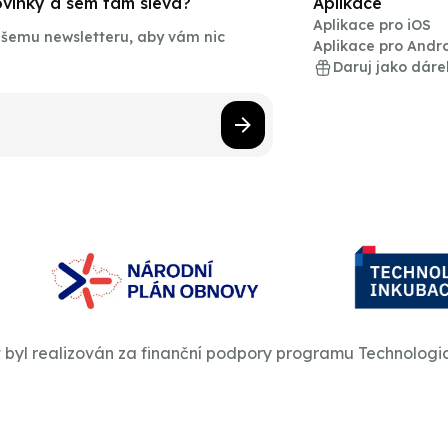
novinky a sem tam sleva?
Aplikace
Aplikace pro iOS
našemu newsletteru, aby vám nic
Aplikace pro Andr
Daruj jako dáre
t byl realizován za finanční podpory programu Technologi