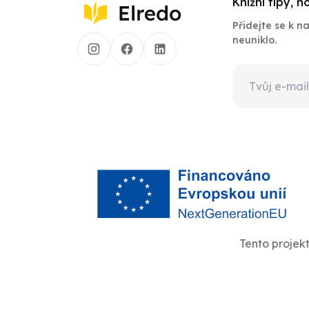
Knižní tipy, 
Přidejte se k 
neuniklo.
Tento projek