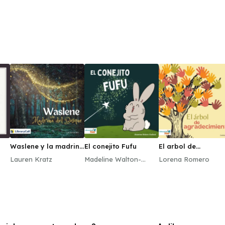
Waslene y la madrina
El conejito Fufu
El arbol de
del bosque
agradecimiento
Lauren Kratz
Madeline Walton-
Lorena Romero
Hadlock