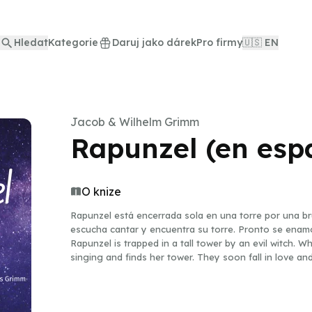
Hledat
Kategorie
Daruj jako dárek
Pro firmy
🇺🇸 EN
Jacob & Wilhelm Grimm
Rapunzel (en esp
O knize
Rapunzel está encerrada sola en una torre por una br
escucha cantar y encuentra su torre. Pronto se enamo
Rapunzel is trapped in a tall tower by an evil witch. 
singing and finds her tower. They soon fall in love an