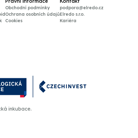
Právní informace
Kontakt
Obchodní podmínky
podpora@elredo.cz
oid
Ochrana osobních údajů
Elredo s.r.o.
k
Cookies
Kariéra
cká inkubace.