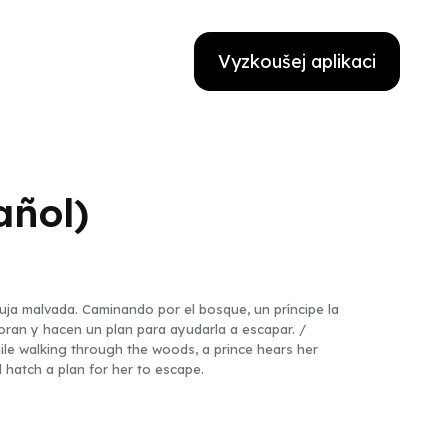
Vyzkoušej aplikaci
añol)
uja malvada. Caminando por el bosque, un príncipe la
ran y hacen un plan para ayudarla a escapar. /
While walking through the woods, a prince hears her
d hatch a plan for her to escape.