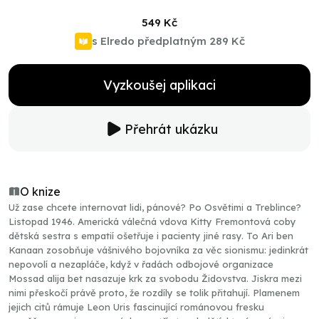
549 Kč
s Elredo předplatným
289 Kč
Vyzkoušej aplikaci
Přehrát ukázku
O knize
Už zase chcete internovat lidi, pánové? Po Osvětimi a Treblince?
Listopad 1946. Americká válečná vdova Kitty Fremontová coby
dětská sestra s empatií ošetřuje i pacienty jiné rasy. To Ari ben
Kanaan zosobňuje vášnivého bojovníka za věc sionismu: jedinkrát
nepovolí a nezapláče, když v řadách odbojové organizace
Mossad alija bet nasazuje krk za svobodu Židovstva. Jiskra mezi
nimi přeskočí právě proto, že rozdíly se tolik přitahují. Plamenem
jejich citů rámuje Leon Uris fascinující románovou fresku