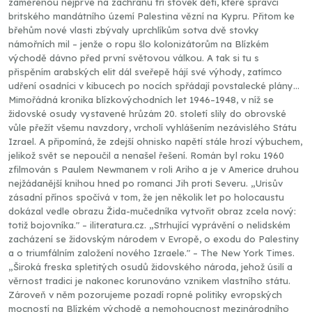
zaměřenou nejprve na záchranu tří stovek dětí, které správci
britského mandátního území Palestina vězní na Kypru. Přitom ke
břehům nové vlasti zbývaly uprchlíkům sotva dvě stovky
námořních mil – jenže o ropu šlo kolonizátorům na Blízkém
východě dávno před první světovou válkou. A tak si tu s
přispěním arabských elit dál sveřepě hájí své výhody, zatímco
udření osadníci v kibucech po nocích spřádají povstalecké plány…
Mimořádná kronika blízkovýchodních let 1946–1948, v níž se
židovské osudy vystavené hrůzám 20. století slily do obrovské
vůle přežít všemu navzdory, vrcholí vyhlášením nezávislého Státu
Izrael. A připomíná, že zdejší ohnisko napětí stále hrozí výbuchem,
jelikož svět se nepoučil a nenašel řešení. Román byl roku 1960
zfilmován s Paulem Newmanem v roli Ariho a je v Americe druhou
nejžádanější knihou hned po romanci Jih proti Severu. „Urisův
zásadní přínos spočívá v tom, že jen několik let po holocaustu
dokázal vedle obrazu Žida-mučedníka vytvořit obraz zcela nový:
totiž bojovníka." – iliteratura.cz. „Strhující vyprávění o nelidském
zacházení se židovským národem v Evropě, o exodu do Palestiny
a o triumfálním založení nového Izraele." – The New York Times.
„Široká freska spletitých osudů židovského národa, jehož úsilí a
věrnost tradici je nakonec korunováno vznikem vlastního státu.
Zároveň v něm pozorujeme pozadí ropné politiky evropských
mocností na Blízkém východě a nemohoucnost mezinárodního