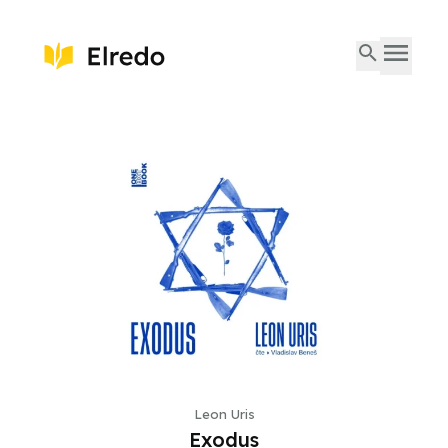
Leon Uris
Exodus