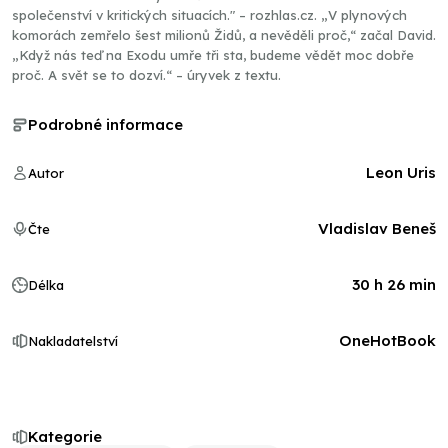
společenství v kritických situacích." – rozhlas.cz. „V plynových
komorách zemřelo šest milionů Židů, a nevěděli proč,“ začal David.
„Když nás teď na Exodu umře tři sta, budeme vědět moc dobře
proč. A svět se to dozví.“ – úryvek z textu.
Podrobné informace
Leon Uris
Autor
Vladislav Beneš
Čte
30 h 26 min
Délka
OneHotBook
Nakladatelství
Kategorie