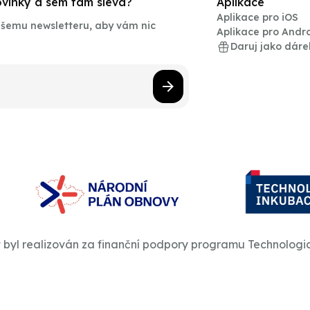
novinky a sem tam sleva?
Aplikace
Aplikace pro iOS
našemu newsletteru, aby vám nic
Aplikace pro Andr
Daruj jako dáre
t byl realizován za finanční podpory programu Technologi