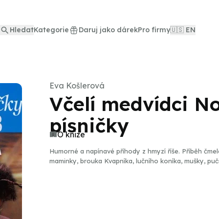
Hledat
Kategorie
Daruj jako dárek
Pro firmy
🇺🇸 EN
Eva Košlerová
Včelí medvídci N
písničky
O knize
Humorné a napínavé příhody z hmyzí říše. Příběh čmel
maminky, brouka Kvapníka, lučního koníka, mušky, puč