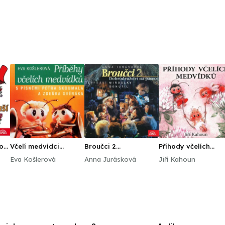
ro
Včelí medvídci
Broučci 2
Příhody včelích
Příběhy včelích
Dobrodružství na
medvídků
Eva Košlerová
Anna Jurásková
Jiří Kahoun
medvídků
pasece