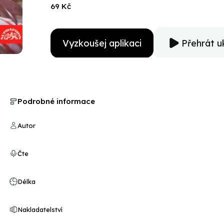
69 Kč
Vyzkoušej aplikaci
Přehrát u
Podrobné informace
Autor
Čte
Délka
Nakladatelství