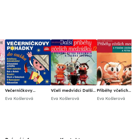
Večerníčkovy
Včelí medvídci Další
Příběhy včelích
pohádky do ouška
příběhy
medvídků
Eva Košlerová
Eva Košlerová
Eva Košlerová