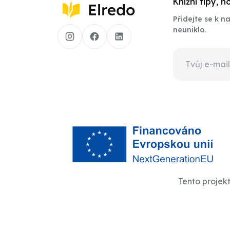
Knižní tipy, 
Přidejte se k 
neuniklo.
Tento projek