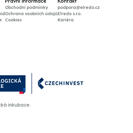
Právní informace
Kontakt
Obchodní podmínky
podpora@elredo.cz
oid
Ochrana osobních údajů
Elredo s.r.o.
k
Cookies
Kariéra
cká inkubace.