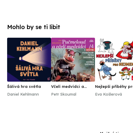
Mohlo by se ti líbit
Šálivá hra světla
Včelí medvídci a
Nejlepší příběhy p
Pučmeloud
nejmenší
Daniel Kehlmann
Petr Skoumal
Eva Košlerová