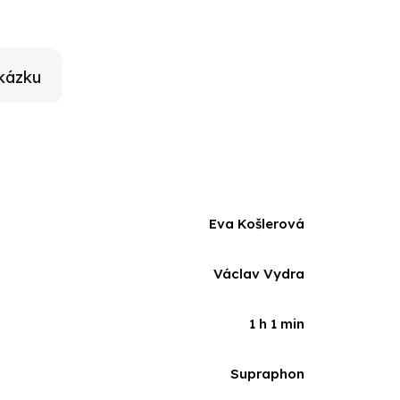
kázku
Eva Košlerová
Václav Vydra
1 h 1 min
Supraphon