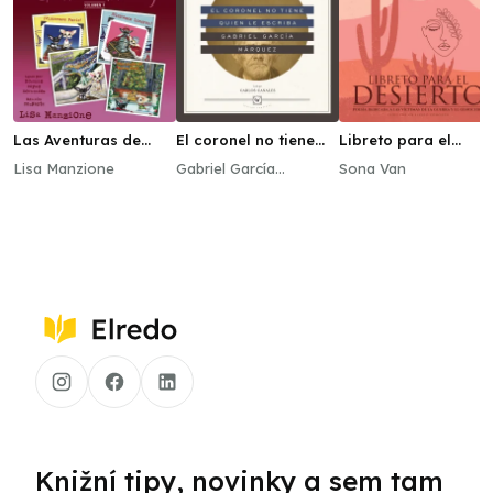
Las Aventuras de
El coronel no tiene
Libreto para el
Bella & Harry, Vol. 7
quien le escriba
desierto - poesia
Lisa Manzione
Gabriel García
Sona Van
dedicada a las
Márquez
víctimas de la guerr
y el genocidio
Knižní tipy, novinky a sem tam