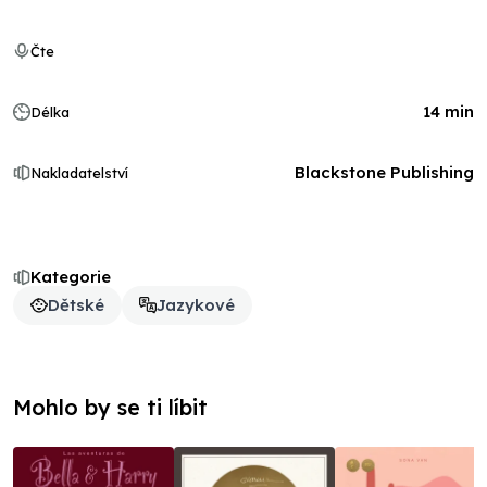
Čte
14 min
Délka
Blackstone Publishing
Nakladatelství
Kategorie
Dětské
Jazykové
Mohlo by se ti líbit