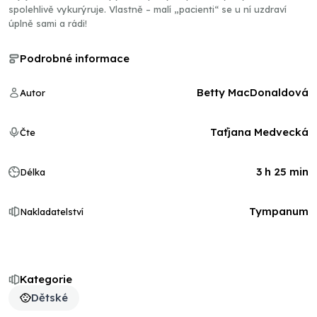
spolehlivě vykurýruje. Vlastně – malí „pacienti“ se u ní uzdraví
úplně sami a rádi!
Podrobné informace
Betty MacDonaldová
Autor
Taťjana Medvecká
Čte
3 h 25 min
Délka
Tympanum
Nakladatelství
Kategorie
Dětské