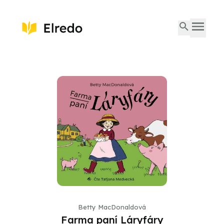
Betty MacDonaldová
Farma paní Láryfáry