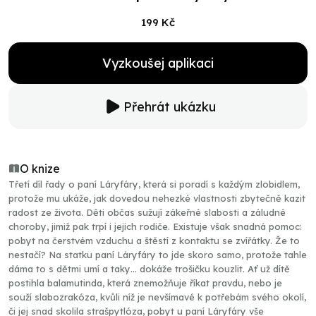
199 Kč
Vyzkoušej aplikaci
Přehrát ukázku
O knize
Třetí díl řady o paní Láryfáry, která si poradí s každým zlobidlem,
protože mu ukáže, jak dovedou nehezké vlastnosti zbytečně kazit
radost ze života. Děti občas sužují zákeřné slabosti a záludné
choroby, jimiž pak trpí i jejich rodiče. Existuje však snadná pomoc:
pobyt na čerstvém vzduchu a štěstí z kontaktu se zvířátky. Že to
nestačí? Na statku paní Láryfáry to jde skoro samo, protože tahle
dáma to s dětmi umí a taky… dokáže trošičku kouzlit. Ať už dítě
postihla balamutinda, která znemožňuje říkat pravdu, nebo je
souží slabozrakóza, kvůli níž je nevšímavé k potřebám svého okolí,
či jej snad skolila strašpytlóza, pobyt u paní Láryfáry vše