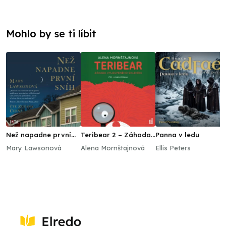
Mohlo by se ti líbit
Než napadne první
Teribear 2 – Záhada
Panna v ledu
sníh
vyloupeného skleníku
Mary Lawsonová
Alena Mornštajnová
Ellis Peters