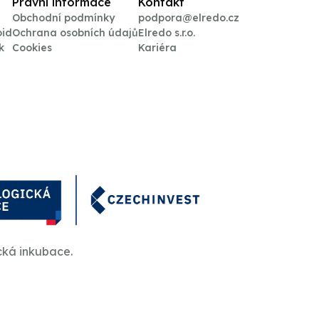
Právní informace
Kontakt
Obchodní podmínky
podpora@elredo.cz
oid
Ochrana osobních údajů
Elredo s.r.o.
k
Cookies
Kariéra
cká inkubace.