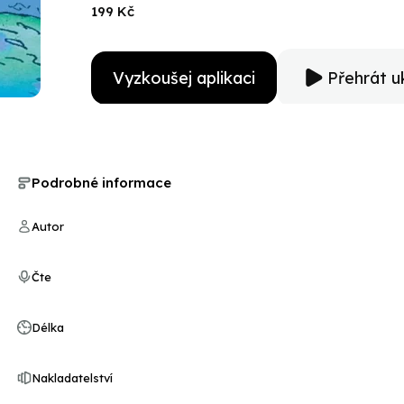
199 Kč
Vyzkoušej aplikaci
Přehrát u
Podrobné informace
Autor
Čte
Délka
Nakladatelství