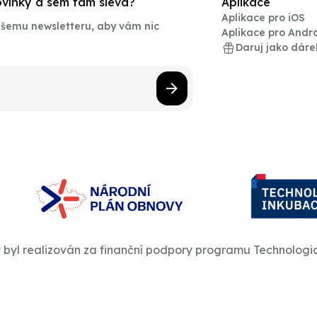
novinky a sem tam sleva?
Aplikace
Aplikace pro iOS
našemu newsletteru, aby vám nic
Aplikace pro Andr
Daruj jako dáre
t byl realizován za finanční podpory programu Technologi