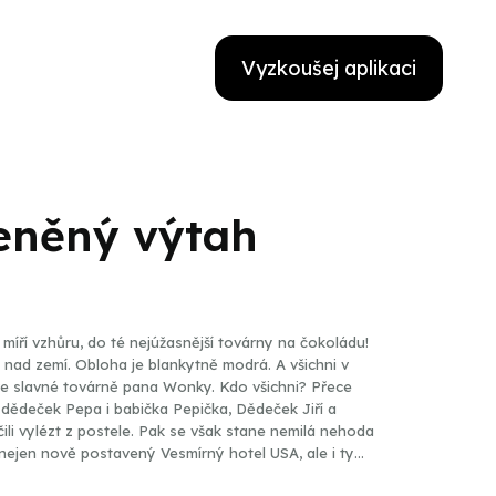
Vyzkoušej aplikaci
leněný výtah
 míří vzhůru, do té nejúžasnější továrny na čokoládu!
ů nad zemí. Obloha je blankytně modrá. A všichni v
t ve slavné továrně pana Wonky. Kdo všichni? Přece
, dědeček Pepa i babička Pepička, Dědeček Jiří a
čili vylézt z postele. Pak se však stane nemilá nehoda
nejen nově postavený Vesmírný hotel USA, ale i ty
stní továrnou na čokoládu ještě zdaleka není u konce!