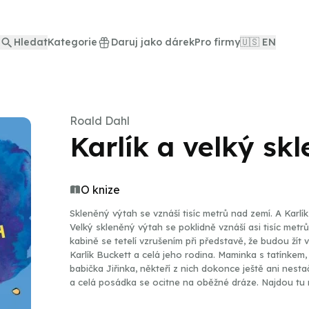
Hledat
Kategorie
Daruj jako dárek
Pro firmy
🇺🇸 EN
Roald Dahl
Karlík a velký sk
O knize
Skleněný výtah se vznáší tisíc metrů nad zemí. A Karlík
Velký skleněný výtah se poklidně vznáší asi tisíc metr
kabině se tetelí vzrušením při představě, že budou ží
Karlík Buckett a celá jeho rodina. Maminka s tatínkem
babička Jiřinka, někteří z nich dokonce ještě ani nesta
a celá posádka se ocitne na oběžné dráze. Najdou tu 
nejnebezpečnější tvory z celého vesmíru. Cesta za vla