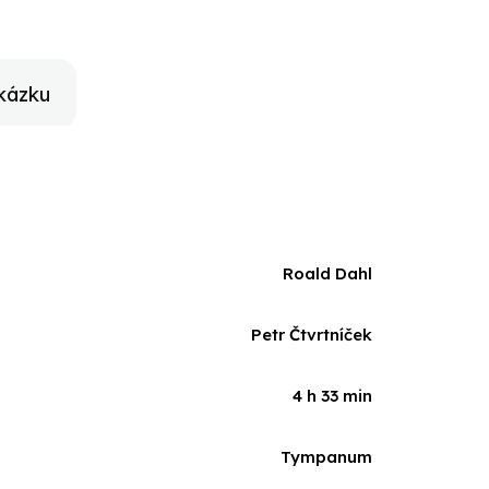
kázku
Roald Dahl
Petr Čtvrtníček
4 h 33 min
Tympanum