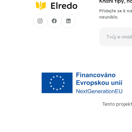
Knižní tipy, 
Přidejte se k 
neuniklo.
Tento projek