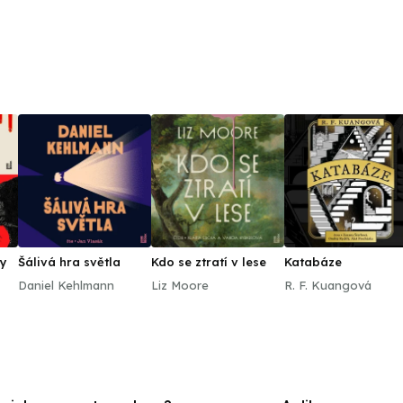
dy
Šálivá hra světla
Kdo se ztratí v lese
Katabáze
Daniel Kehlmann
Liz Moore
R. F. Kuangová