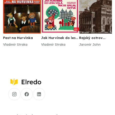
Past na Hurvínka
Jak Hurvínek do lesa
Rajský ostrov.
volá, tak se Spejbl
Vyprávění o požáru 
Vladimír Straka
Vladimír Straka
Jaromír John
ozývá
stavbě Národního
divadla - vybrané
kapitoly