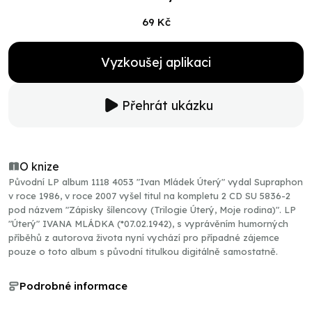
69 Kč
Vyzkoušej aplikaci
Přehrát ukázku
O knize
Původní LP album 1118 4053 "Ivan Mládek Úterý" vydal Supraphon
v roce 1986, v roce 2007 vyšel titul na kompletu 2 CD SU 5836-2
pod názvem "Zápisky šílencovy (Trilogie Úterý, Moje rodina)". LP
"Úterý" IVANA MLÁDKA (*07.02.1942), s vyprávěním humorných
příběhů z autorova života nyní vychází pro případné zájemce
pouze o toto album s původní titulkou digitálně samostatně.
Podrobné informace