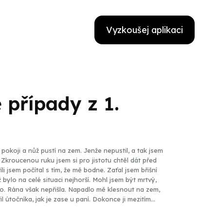
Vyzkoušej aplikaci
 případy z 1.
a pokoji a nůž pustí na zem. Jenže nepustil, a tak jsem
. Zkroucenou ruku jsem si pro jistotu chtěl dát před
li jsem počítal s tím, že mě bodne. Zaťal jsem břišní
 bylo na celé situaci nejhorší. Mohl jsem být mrtvý,
lo. Rána však nepřišla. Napadlo mě klesnout na zem,
il útočníka, jak je zase u paní. Dokonce ji mezitím
ho vystrašené oči a byl jsem absolutně přesvědčený, že