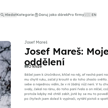
Hledat
Kategorie
Daruj jako dárek
Pro firmy
🇺🇸 EN
Josef Mareš
Josef Mareš: Moje
oddělení
O knize
Běžel jsem k útočníkovi, křičel na něj, ať nechá paní n
mu chytil ruku, začal ji kroutit a do toho zhaslo světlo
sebe a najednou vidím, že v ní žádný nůž není. V tu chví
svaly, čekal na ránu, do toho paní řvala a on mlčel, což
protože kdyby mě chtěl zabít, jistě by se mu to poved
po čtyřech jsem dolezl k vypínači, vytáhl pistoli a spatř
zranil. Měl jsem prst na spoušti, mířil na něj, viděl je