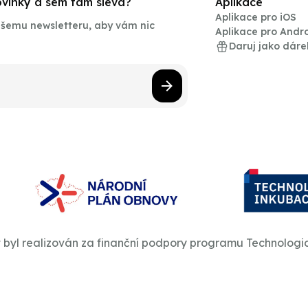
novinky a sem tam sleva?
Aplikace
Aplikace pro iOS
našemu newsletteru, aby vám nic
Aplikace pro Andr
Daruj jako dáre
t byl realizován za finanční podpory programu Technologi