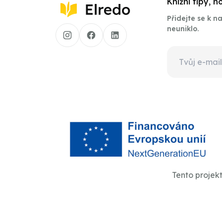
Knižní tipy, 
Přidejte se k 
neuniklo.
Tento projek