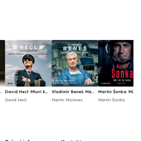
David Hecl: Mluví k
Vladimír Beneš: Mé
Martin Šonka: Můj le
vám kapitán
cesty do hlubin
do nebes
David Hecl
Martin Moravec
Martin Šonka
mozku