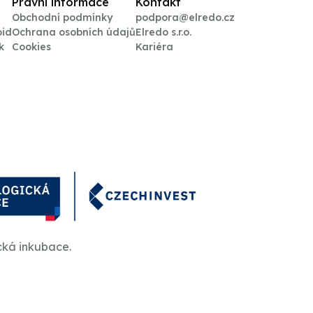
Právní informace
Kontakt
Obchodní podmínky
podpora@elredo.cz
oid
Ochrana osobních údajů
Elredo s.r.o.
k
Cookies
Kariéra
cká inkubace.