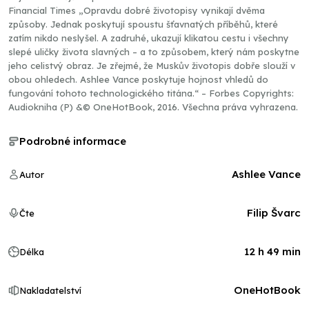
Financial Times „Opravdu dobré životopisy vynikají dvěma
způsoby. Jednak poskytují spoustu šťavnatých příběhů, které
zatím nikdo neslyšel. A zadruhé, ukazují klikatou cestu i všechny
slepé uličky života slavných – a to způsobem, který nám poskytne
jeho celistvý obraz. Je zřejmé, že Muskův životopis dobře slouží v
obou ohledech. Ashlee Vance poskytuje hojnost vhledů do
fungování tohoto technologického titána.“ – Forbes Copyrights:
Audiokniha (P) &© OneHotBook, 2016. Všechna práva vyhrazena.
Podrobné informace
Ashlee Vance
Autor
Filip Švarc
Čte
12 h 49 min
Délka
OneHotBook
Nakladatelství