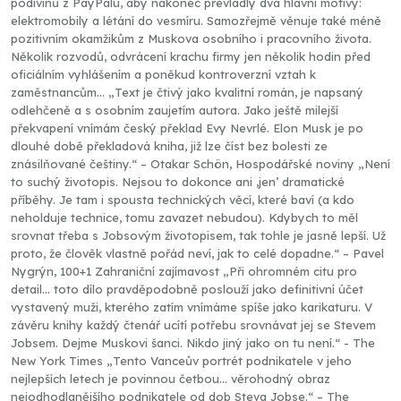
podivínů z PayPalu, aby nakonec převládly dva hlavní motivy:
elektromobily a létání do vesmíru. Samozřejmě věnuje také méně
pozitivním okamžikům z Muskova osobního i pracovního života.
Několik rozvodů, odvrácení krachu firmy jen několik hodin před
oficiálním vyhlášením a poněkud kontroverzní vztah k
zaměstnancům… „Text je čtivý jako kvalitní román, je napsaný
odlehčeně a s osobním zaujetím autora. Jako ještě milejší
překvapení vnímám český překlad Evy Nevrlé. Elon Musk je po
dlouhé době překladová kniha, již lze číst bez bolesti ze
znásilňované češtiny.“ – Otakar Schön, Hospodářské noviny „Není
to suchý životopis. Nejsou to dokonce ani ‚jen’ dramatické
příběhy. Je tam i spousta technických věcí, které baví (a kdo
neholduje technice, tomu zavazet nebudou). Kdybych to měl
srovnat třeba s Jobsovým životopisem, tak tohle je jasně lepší. Už
proto, že člověk vlastně pořád neví, jak to celé dopadne.“ – Pavel
Nygrýn, 100+1 Zahraniční zajímavost „Při ohromném citu pro
detail… toto dílo pravděpodobně poslouží jako definitivní účet
vystavený muži, kterého zatím vnímáme spíše jako karikaturu. V
závěru knihy každý čtenář ucítí potřebu srovnávat jej se Stevem
Jobsem. Dejme Muskovi šanci. Nikdo jiný jako on tu není.“ - The
New York Times „Tento Vanceův portrét podnikatele v jeho
nejlepších letech je povinnou četbou… věrohodný obraz
nejodhodlanějšího podnikatele od dob Steva Jobse.“ – The