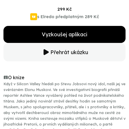
299 Kč
s Elredo předplatným
289 Kč
Vyzkoušej aplikaci
Přehrát ukázku
O knize
Když v Silicon Valley hledali po Stevu Jobsovi nový idol, našli jej ve
svérázném Elonu Muskovi. Ve své investigativní biografii přináší
reportér Ashlee Vance vyvážený pohled na život podnikatelského
titána. Jako jediný novinář strávil desítky hodin se samotným
Muskem, s jeho spolupracovníky, přáteli, ale i s protivníky a kritiky,
aby vytvořil dechberoucí obraz mimořádného muže na cestě za
svými vizemi. Kniha sestavuje mozaiku střípků o Muskově dětství v
jihoafrické Pretorii, o prvních vydělaných milionech, o partě