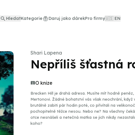
Hledat
Kategorie
Daruj jako dárek
Pro firmy
🇺🇸 EN
Shari Lapena
Nepříliš šťastná 
O knize
Brecken Hill je drahá adresa. Musíte mít hodně peněz, 
Mertonovi. Žádné bohatství vás však neochrání, když 
brutálně zabiti pár hodin poté, co přivítali na velikonoč
pochopitelně těžce nesou. Nebo ne? Na všechny čeká
otce nesnášeli a netečná matka se jich nikdy nezastala
koho?