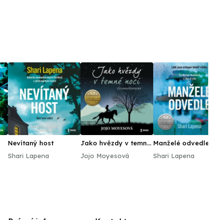
Nevítaný host
Jako hvězdy v temné
Manželé odvedle
noci
Shari Lapena
Jojo Moyesová
Shari Lapena