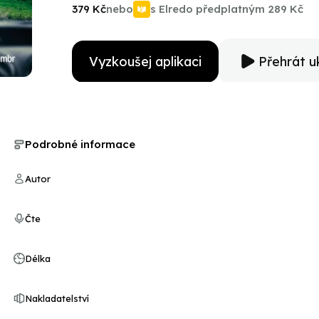
379 Kč
nebo
s Elredo předplatným
289 Kč
Vyzkoušej aplikaci
Přehrát u
Podrobné informace
Autor
Čte
Délka
Nakladatelství