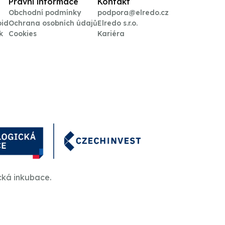
Právní informace
Kontakt
Obchodní podmínky
podpora@elredo.cz
oid
Ochrana osobních údajů
Elredo s.r.o.
k
Cookies
Kariéra
cká inkubace.