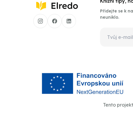
Knižní tipy, 
Přidejte se k 
neuniklo.
Tento projek