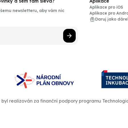
novinky a sem tam sleva?
Aplikace
Aplikace pro iOS
našemu newsletteru, aby vám nic
Aplikace pro Andr
Daruj jako dáre
t byl realizován za finanční podpory programu Technologi