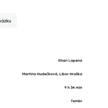
kázku
Shari Lapena
Martina Hudečková, Libor Hruška
9 h 34 min
Tembr