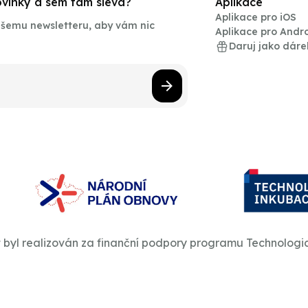
novinky a sem tam sleva?
Aplikace
Aplikace pro iOS
našemu newsletteru, aby vám nic
Aplikace pro Andr
Daruj jako dáre
t byl realizován za finanční podpory programu Technologi