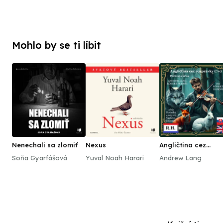
Mohlo by se ti líbit
Nenechali sa zlomiť
Nexus
Angličtina cez
rozprávky (7+)
Soňa Gyarfášová
Yuval Noah Harari
Andrew Lang