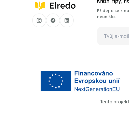
Knižní tipy, 
Přidejte se k 
neuniklo.
Tento projek