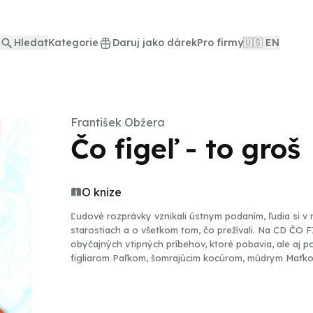
Hledat
Kategorie
Daruj jako dárek
Pro firmy
🇺🇸 EN
František Obžera
Čo figeľ - to groš
O knize
Ľudové rozprávky vznikali ústnym podaním, ľudia si v 
starostiach a o všetkom tom, čo prežívali. Na CD ČO
obyčajných vtipných príbehov, ktoré pobavia, ale aj po
figliarom Paľkom, šomrajúcim kocúrom, múdrym Maťkom 