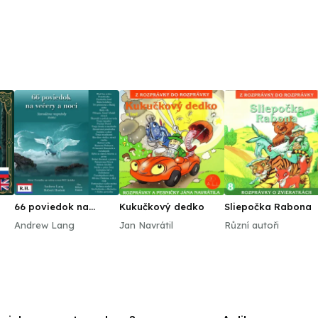
66 poviedok na
Kukučkový dedko
Sliepočka Rabona
večery a noci
Andrew Lang
Jan Navrátil
Různí autoři