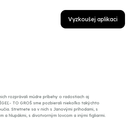
Vyzkoušej aplikaci
nich rozprávali múdre príbehy o radostiach aj
 FÍGEĽ- TO GROŠ sme pozbierali niekoľko takýchto
učia. Stretnete sa v nich s Janovými príhodami, s
a hlupákmi, s divotvorným lovcom a inými figliarmi.