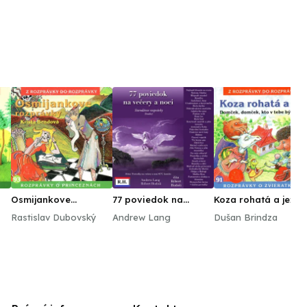
Osmijankove
77 poviedok na
Koza rohatá a jež
rozprávky
večery a noci
Rastislav Dubovský
Andrew Lang
Dušan Brindza