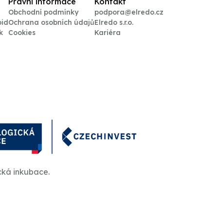
Právní informace
Kontakt
Obchodní podmínky
podpora@elredo.cz
oid
Ochrana osobních údajů
Elredo s.r.o.
k
Cookies
Kariéra
cká inkubace.