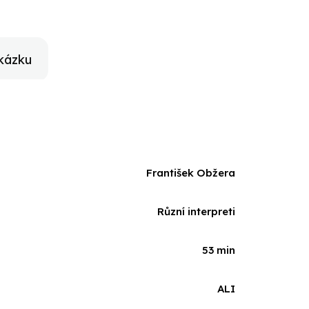
kázku
František Obžera
Různí interpreti
53 min
ALI