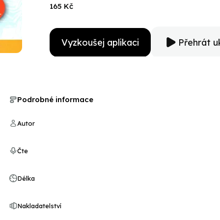
165 Kč
Vyzkoušej aplikaci
Přehrát u
Podrobné informace
Autor
Čte
Délka
Nakladatelství