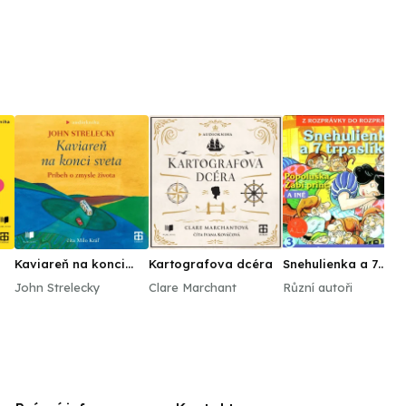
Kaviareň na konci
Kartografova dcéra
Snehulienka a 7
sveta
trpaslíkov
John Strelecky
Clare Marchant
Různí autoři