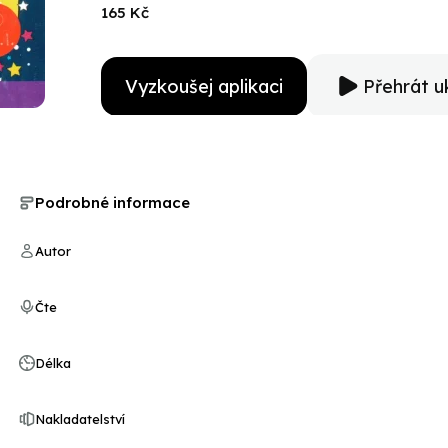
dozviete sa z tejto milej rozprávočky.
165 Kč
Vyzkoušej aplikaci
Přehrát u
Podrobné informace
Autor
Čte
Délka
Nakladatelství