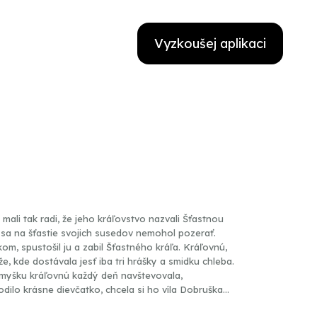
Vyzkoušej aplikaci
mali tak radi, že jeho kráľovstvo nazvali Šťastnou
ý sa na šťastie svojich susedov nemohol pozerať.
om, spustošil ju a zabil Šťastného kráľa. Kráľovnú,
že, kde dostávala jesť iba tri hrášky a smidku chleba.
 myšku kráľovnú každý deň navštevovala,
odilo krásne dievčatko, chcela si ho víla Dobruška
ilušku uniesla zlá víla Kankalina. Ako to bolo ďalej,