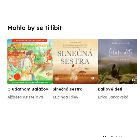
Mohlo by se ti líbit
O udatnom Balážovi
Slnečná sestra
Ľaliové deti
Alžběta Kristeľová
Lucinda Riley
Erika Jarkovská