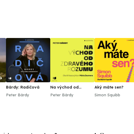
Bárdy: Radičová
Na východ od
Aký máte sen?
zdravého rozumu
Peter Bárdy
Peter Bárdy
Simon Squibb