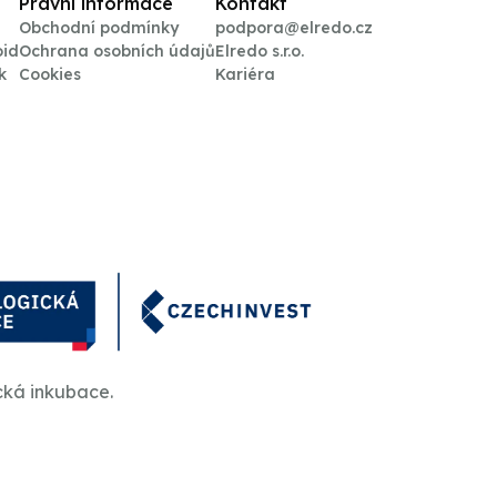
Právní informace
Kontakt
Obchodní podmínky
podpora@elredo.cz
oid
Ochrana osobních údajů
Elredo s.r.o.
k
Cookies
Kariéra
cká inkubace.