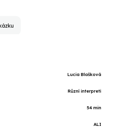
kázku
Lucia Blašková
Různí interpreti
54 min
ALI