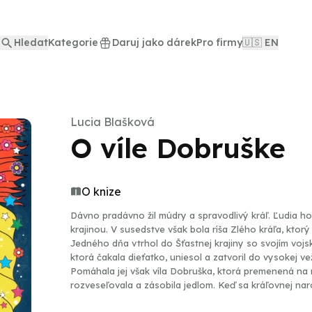
Hledat
Kategorie
Daruj jako dárek
Pro firmy
🇺🇸 EN
Lucia Blašková
O víle Dobruške
O knize
Dávno pradávno žil múdry a spravodlivý kráľ. Ľudia ho 
krajinou. V susedstve však bola ríša Zlého kráľa, ktor
Jedného dňa vtrhol do Šťastnej krajiny so svojím vojsk
ktorá čakala dieťatko, uniesol a zatvoril do vysokej ve
Pomáhala jej však víla Dobruška, ktorá premenená na
rozveseľovala a zásobila jedlom. Keď sa kráľovnej nar
vziať do opatery. Čo sa však nestalo?! Malú princeznú M