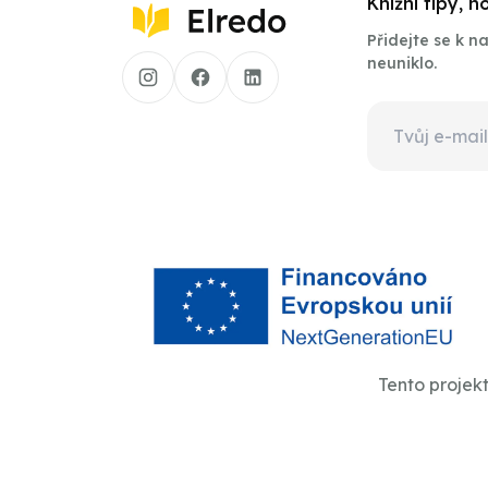
Knižní tipy, 
Přidejte se k 
neuniklo.
Tento projek