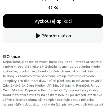
69 Kč
Vyzkoušej aplikaci
Přehrát ukázku
O knize
Nejoblíbenější deska ze všech, které kdy Dáda Patrasová nahrála,
vznikla v roce 1989 jako LP. Založila nesmírnou popularitu mladé
zpěvačky, prodalo se jí hned v počátcích několik stovek tisíc a od
té doby v reedicích stále neomylně kraluje mezi písničkovými
komplety pro děti. Není divu. Tvůrci písní jsou mistři Jaroslav Uhlíř,
Zdeněk Svěrák, Ivan Mládek, Jiří Šlitr, Jiří Suchý, František Ringo
Čech, Vladimír Popelka a Felix Slováček. Tyto písničky vystřelily
Dádu mezi trvalé hvězdy na českém nebi a i po dvaceti letech své
zářivé existence okouzlují. Komplet doplňuje bonus několika
nejznámějších skladeb z mnoha dalších písničkových alb této první