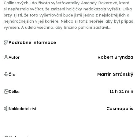
Collinsových i do života vyšetřovatelky Amandy Bakerové, která
si nepřestala vyčítat, že zmizení holčičky nedokázala vyřešit. Erika
brzy zjistí, že toto vyšetřování bude jistě jedno z nejsložitějších a
nejnáročnějších v její kariéře. Někdo si totiž nepřeje, aby byl případ
vyřešen. A udělá všechno, aby Eričino pátrání zastavil…
Podrobné informace
Robert Bryndza
Autor
Martin Stránský
Čte
11 h 21 min
Délka
Cosmopolis
Nakladatelství