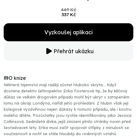
449 Kč
337 Kč
Vyzkoušej aplikaci
Přehrát ukázku
O knize
Některá tajemství mají raději zůstat hluboko skryta... Když
dostane detektiv šéfinspektor Erika Fosterová tip, že by klíčový
důkaz ve velkém drogovém případu mohl být ukryt v zatopeném
lomu na okraji Londýna, nařídí jeho prohledání. Z hlubin však její
kolegové vyzdvihnou nejen důkazy k tomuto případu, ale i kostru
malého dítěte. Pozůstatky jsou rychle identifikovány jako Jessica
Collinsová. Sedmiletá dívka, jejíž zmizení plnilo stránky novin před
šestadvaceti lety. Erika musí začít spojovat střípky z minulosti se
současností a nořit se stále hlouběji do rodinných vztahů