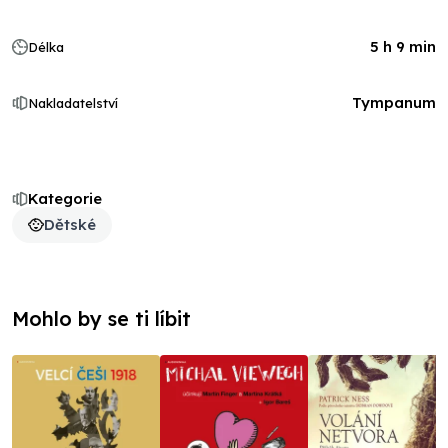
5 h 9 min
Délka
Tympanum
Nakladatelství
Kategorie
Dětské
Mohlo by se ti líbit