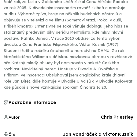
řadě rolí, za Lelia v Goldoniho Lháři získal Cenu Alfréda Radoka
za rok 2005. K divadelním inscenacím rovněž skládá a aranžuje
hudbu. Výborně zpívá, hraje na několik hudebních nástrojů a
objevuje se v televizi a ve filmu (Sametoví vrazi, Pokoj v duši,
Příběh kmotra). Intenzivně se také věnuje dabingu, jeho hlas se
stal známý především díky seriálu Mentalista, kde mluví hlavní
postavu Patrika Janea . V roce 2010 obdržel za tento výkon
diváckou Cenu Františka Filipovského. Viktor Kuzník (1997)
Student třetího ročníku činoherního herectví na DAMU. Za roli
čtrnáctiletého Williama s dětskou mozkovou obrnou v rozhlasové
hře Krásný mladý obludy byl nominován v anketě Českého
rozhlasu Neviditelný herec. Hostuje v Divadle A. Dvořáka v
Příbrami ve inscenaci Obsluhoval jsem anglického krále (hlavní
role Jan Dítě), dále hostuje v Divadle U Valšů a v Divadle Kolowrat,
kde působí s nově vznikajícím spolkem Činohra 16:20.
Podrobné informace
Chris Priestley
Autor
Jan Vondráček a Viktor Kuzník
Čte