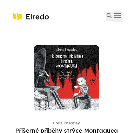
Chris Priestley
Příšerné příběhy strýce Montaguea