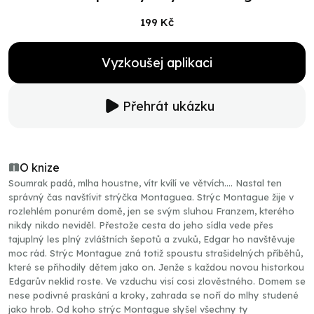
199 Kč
Vyzkoušej aplikaci
Přehrát ukázku
O knize
Soumrak padá, mlha houstne, vítr kvílí ve větvích.... Nastal ten
správný čas navštívit strýčka Montaguea. Strýc Montague žije v
rozlehlém ponurém domě, jen se svým sluhou Franzem, kterého
nikdy nikdo neviděl. Přestože cesta do jeho sídla vede přes
tajuplný les plný zvláštních šepotů a zvuků, Edgar ho navštěvuje
moc rád. Strýc Montague zná totiž spoustu strašidelných příběhů,
které se přihodily dětem jako on. Jenže s každou novou historkou
Edgarův neklid roste. Ve vzduchu visí cosi zlověstného. Domem se
nese podivné praskání a kroky, zahrada se noří do mlhy studené
jako hrob. Od koho strýc Montague slyšel všechny ty