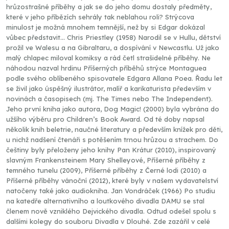
hrůzostrašné příběhy a jak se do jeho domu dostaly předměty,
které v jeho příbězích sehrály tak neblahou roli? Strýcova
minulost je možná mnohem temnější, než by si Edgar dokázal
vůbec představit... Chris Priestley (1958) Narodil se v Hullu, dětství
prožil ve Walesu a na Gibraltaru, a dospívání v Newcastlu. Už jako
malý chlapec miloval komiksy a rád četl strašidelné příběhy. Ne
náhodou nazval hrdinu Příšerných příběhů strýce Montaguea
podle svého oblíbeného spisovatele Edgara Allana Poea. Řadu let
se živil jako úspěšný ilustrátor, malíř a karikaturista především v
novinách a časopisech (mj. The Times nebo The Independent).
Jeho první kniha jako autora, Dog Magic! (2000) byla vybrána do
užšího výběru pro Children’s Book Award. Od té doby napsal
několik knih beletrie, naučné literatury a především knížek pro děti,
u nichž nadšení čtenáři s potěšením trnou hrůzou a strachem. Do
češtiny byly přeloženy jeho knihy Pan Krátur (2010), inspirovaný
slavným Frankensteinem Mary Shelleyové, Příšerné příběhy z
temného tunelu (2009), Příšerné příběhy z Černé lodi (2010) a
Příšerné příběhy vánoční (2012), které byly v našem vydavatelství
natočeny také jako audiokniha. Jan Vondráček (1966) Po studiu
na katedře alternativního a loutkového divadla DAMU se stal
členem nově vzniklého Dejvického divadla. Odtud odešel spolu s
dalšími kolegy do souboru Divadla v Dlouhé. Zde zazářil v celé