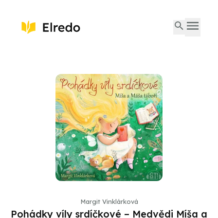
Margit Vinklárková
Pohádky víly srdíčkové – Medvědi Míša a