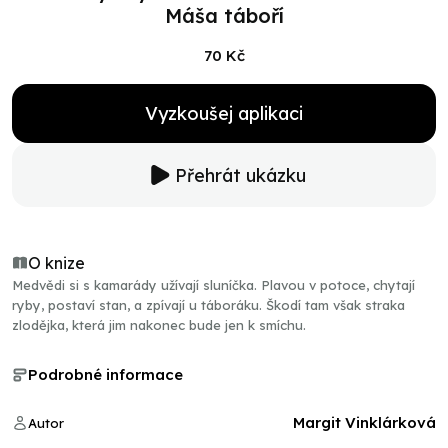
Máša táboří
70 Kč
Vyzkoušej aplikaci
Přehrát ukázku
O knize
Medvědi si s kamarády užívají sluníčka. Plavou v potoce, chytají
ryby, postaví stan, a zpívají u táboráku. Škodí tam však straka
zlodějka, která jim nakonec bude jen k smíchu.
Podrobné informace
Margit Vinklárková
Autor