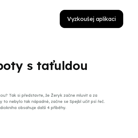
Vyzkoušej aplikaci
oty s taťuldou
kou? Tak si představte, že Žeryk začne mluvit a za
 to nebylo tak nápadné, začne se Spejbl učit psí řeč.
iokniha obsahuje další 4 příběhy.