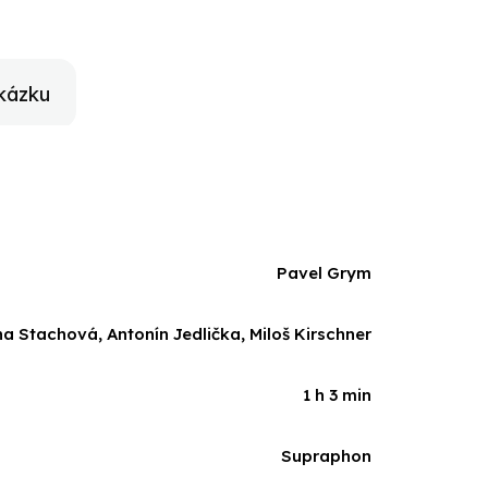
kázku
Pavel Grym
na Stachová, Antonín Jedlička, Miloš Kirschner
1 h 3 min
Supraphon