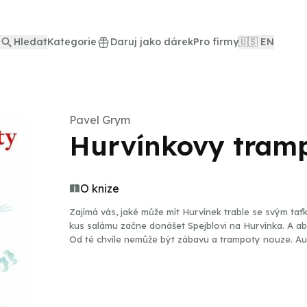
Hledat
Kategorie
Daruj jako dárek
Pro firmy
🇺🇸 EN
Pavel Grym
Hurvínkovy tramp
O knize
Zajímá vás, jaké může mít Hurvínek trable se svým tať
kus salámu začne donášet Spejblovi na Hurvínka. A aby
Od té chvíle nemůže být zábavu a trampoty nouze. Aud