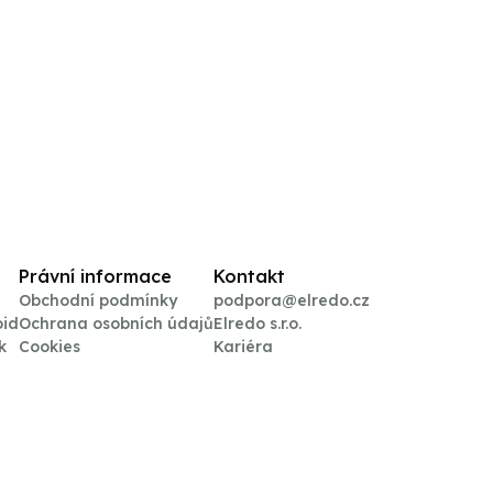
Právní informace
Kontakt
Obchodní podmínky
podpora@elredo.cz
oid
Ochrana osobních údajů
Elredo s.r.o.
k
Cookies
Kariéra