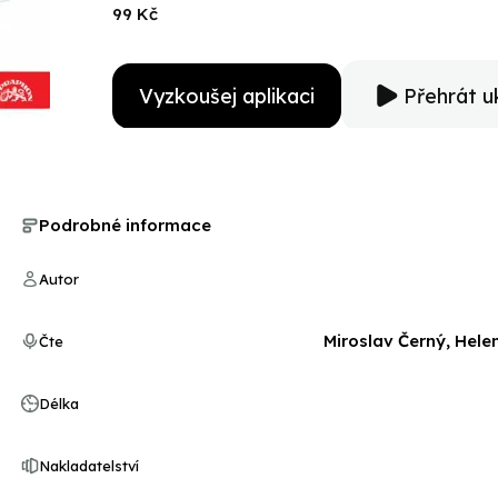
99 Kč
Vyzkoušej aplikaci
Přehrát u
Podrobné informace
Autor
Miroslav Černý, Hele
Čte
Délka
Nakladatelství