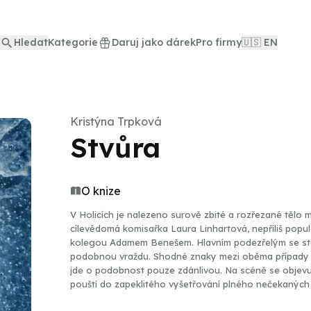
Hledat
Kategorie
Daruj jako dárek
Pro firmy
🇺🇸 EN
Kristýna Trpková
Stvůra
O knize
V Holicích je nalezeno surově zbité a rozřezané tělo 
cílevědomá komisařka Laura Linhartová, nepříliš popu
kolegou Adamem Benešem. Hlavním podezřelým se st
podobnou vraždu. Shodné znaky mezi oběma případy js
jde o podobnost pouze zdánlivou. Na scéně se objevuj
pouští do zapeklitého vyšetřování plného nečekaných 