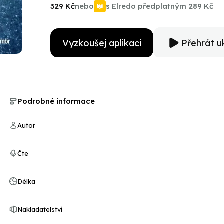
329 Kč
nebo
s Elredo předplatným
289 Kč
Vyzkoušej aplikaci
Přehrát u
Podrobné informace
Autor
Čte
Délka
Nakladatelství