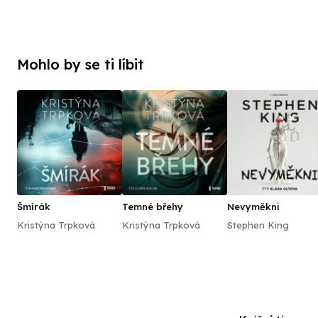
Mohlo by se ti líbit
Šmírák
Temné břehy
Nevyměkni
Kristýna Trpková
Kristýna Trpková
Stephen King