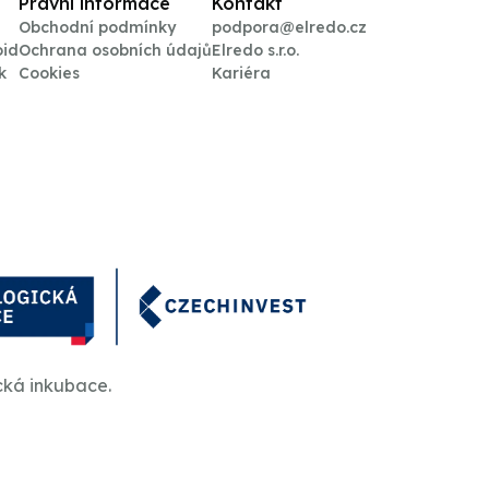
Právní informace
Kontakt
Obchodní podmínky
podpora@elredo.cz
oid
Ochrana osobních údajů
Elredo s.r.o.
k
Cookies
Kariéra
cká inkubace.