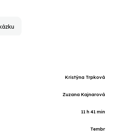
kázku
Kristýna Trpková
Zuzana Kajnarová
11 h 41 min
Tembr