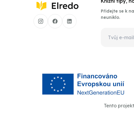
Knižní tipy, 
Přidejte se k 
neuniklo.
Tento projek