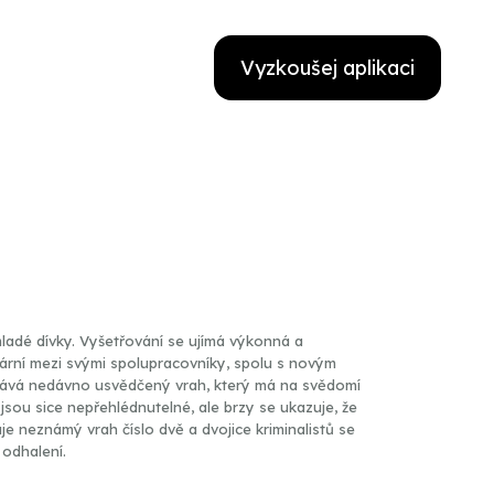
Vyzkoušej aplikaci
mladé dívky. Vyšetřování se ujímá výkonná a
lární mezi svými spolupracovníky, spolu s novým
ává nedávno usvědčený vrah, který má na svědomí
ou sice nepřehlédnutelné, ale brzy se ukazuje, že
e neznámý vrah číslo dvě a dvojice kriminalistů se
odhalení.