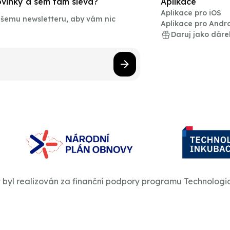
novinky a sem tam sleva?
Aplikace
Aplikace pro iOS
našemu newsletteru, aby vám nic
Aplikace pro Andr
Daruj jako dáre
t byl realizován za finanční podpory programu Technologi