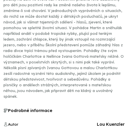
pro děti jsou pozitivní rady ke změně našeho života k lepšímu,
změníme-li své chování. V jednoduchých vyprávěních o situacích,
do nichž se může dostat každý z dětských posluchačů, je ukryt
návod, jak si všímat tajemných sdělení - hlasů, zjevení, které
pomohou ve spletité životní situaci. V pohádce Martin a sněhulák
například anděl v podobě tropické rybky, plující pod tenkým
ledem, zachrání chlapce, který by jinak vstoupil na rozmrzající
jezero, nebo v příběhu Školní představení pomůže záhadný hlas z
radia dívce trpící trémou před vystoupením. Pohádky čte svým
holčičkám Charlottce a Nellince Ivana Gottová mateřsky něžně. O
významech, v poselstvích skrytých, si s nimi pak také vypráví.
Několik písní zpívaných Ivanou Gottovou a malou Charlottkou
zesílí radostné vyznění této audioknihy, jejímž úkolem je podnítit
dětskou představivost, tvořivost a sebedůvěru. Pohádky a
písničky o andělech strážných, interpretované s mateřskou
něhou, jsou návodem, jak připravit děti na klidný a uvolněný
spánek.
Podrobné informace
Lou Kuenzler
Autor