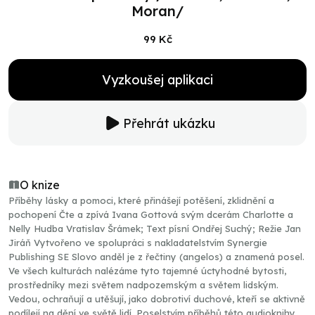
Moran/
99 Kč
Vyzkoušej aplikaci
Přehrát ukázku
O knize
Příběhy lásky a pomoci, které přinášejí potěšení, zklidnění a
pochopení Čte a zpívá Ivana Gottová svým dcerám Charlotte a
Nelly Hudba Vratislav Šrámek; Text písní Ondřej Suchý; Režie Jan
Jiráň Vytvořeno ve spolupráci s nakladatelstvím Synergie
Publishing SE Slovo anděl je z řečtiny (angelos) a znamená posel.
Ve všech kulturách nalézáme tyto tajemné úctyhodné bytosti,
prostředníky mezi světem nadpozemským a světem lidským.
Vedou, ochraňují a utěšují, jako dobrotiví duchové, kteří se aktivně
podílejí na dění ve světě lidí. Poselstvím příběhů této audioknihy