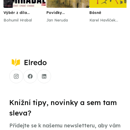
Výběr z díla
Povídky
Básně
legendárního
malostranské
Bohumil Hrabal
Jan Neruda
Karel Havlíček
spisovatele
Borovský
Knižní tipy, novinky a sem tam
sleva?
Přidejte se k našemu newsletteru, aby vám