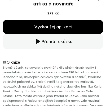
kritika a novináře
279 Kč
Vyzkoušej aplikaci
Přehrát ukázku
O knize
Slavný básník, spisovatel a novinář v díle plném drsné reality i
nesmrtelné poezie Letos v červenci uplyne 190 let od narození
jednoho z nejslavnějších českých spisovatelů a básníků, tvořícího
ve druhé polovině 19. století. Patřil ke generaci tzv. májovců,
navazujících na sbírku Máj dalšího našeho slavného básníka Karla
Hynka Máchy. Jan Neruda žil většinu života v Praze na Malé
Straně. Toto město ovlivnilo jeho tvorbu osudově. Jako novinář
spolupracoval s řadou tehdejších časopisů a novin. Zde rozvinul
svébytnou uměleckou formu fejetonů určených novinám. Ve svém