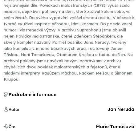
nejslavnějším díle, Povídkách malostranských (1878), využil zcela
moderní, objektivní pohledy na dění, které zažíval kolem sebe, ve
svém životě. Do svého vyprávění vnášel drsnou realitu. V básnické
tvorbě využíval inspiraci přírodou, lidmi, kosmem. Do poezie vnesl
humor i vlastenecké výzvy. V archivu Supraphonu jsme objevili
nejen Povídky malostranské, čtené Zdeňkem Štěpánkem, ale
skvělý komplet nazvaný Portrét básníka Jana Nerudy, tvořený
jako kompilaci z mnoha básníkových prací, recitovaný Janem
Třískou, Marií Tomášovou, Otomarem Krejčou a řadou dalších. Na
archivní poklady jsme navázali novými nahrávkami v archivu
chybějících dvou povídek malostranských a fejetonů, čtené
mladými interprety Radúzem Máchou, Radkem Melšou a Šimonem
Krupou.
Podrobné informace
Jan Neruda
Autor
Marie Tomášová
Čte