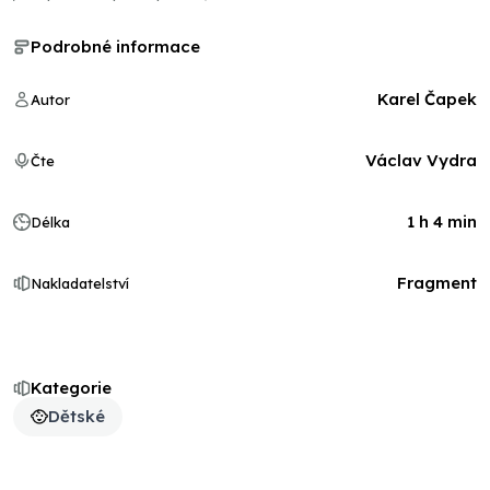
Podrobné informace
Karel Čapek
Autor
Václav Vydra
Čte
1 h 4 min
Délka
Fragment
Nakladatelství
Kategorie
Dětské