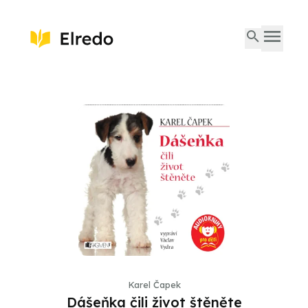
Karel Čapek
Dášeňka čili život štěněte