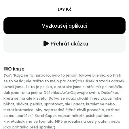
199 Kč
Vyzkoušej aplikaci
Přehrát ukázku
O knize
{'cs': 'Když se to narodilo, bylo to jenom takové bílé nic, do hrsti
se to vešlo; ale anižto to mělo pár černých ušisek a vzadu ocásek,
uznali jsme, že to je psisko, a protože jsme si přáli mít psí holčičku,
dali jsme tomu jméno Dášeňka…\n\nObjevujte svět s Dášeňkou,
která se má čile k světu! Sotva se naučí chodit, hned zkouší také
běhat, skákat, pelášit, sprintovat, ale i padat, kutálet se nebo
metat kotrmelce. Aby neposedné štěně chvíli posedělo, rozhodl
se mu „páníček“ Karel Čapek napsat několik psích pohádek.
\n\nAudiokniha ve formátu MP3 je ideální na cesty autem nebo
jako pohádka před spaním.'}