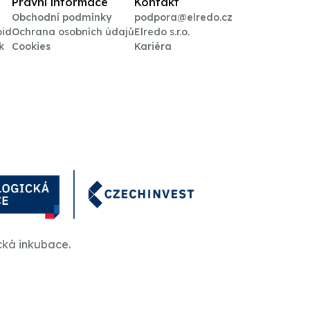
Právní informace
Kontakt
Obchodní podmínky
podpora@elredo.cz
oid
Ochrana osobních údajů
Elredo s.r.o.
k
Cookies
Kariéra
cká inkubace.