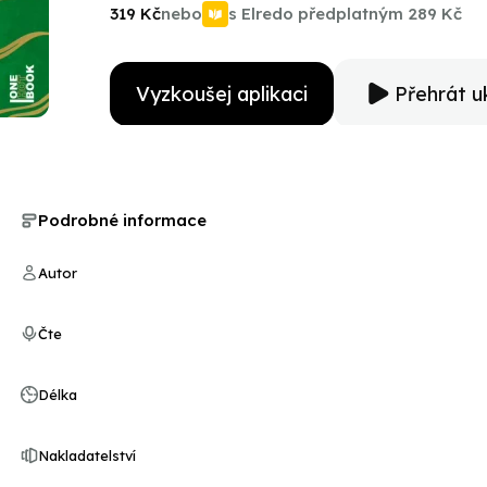
vyšetřování, které vede do špiček čínské mafie i mezi americké
319 Kč
nebo
s Elredo předplatným
289 Kč
nechat se pohltit jiskřící atmosférou Číny a spolu s h
snadněji než se dostat pod kůži hrdinů ze zamlklých pu
charismatický jako Finn, ale spolu s Margaret byste mu rozh
(*1951) Pochází z Glasgow, ale nyní žije ve Francii. Původně se živil jako novinář a byl úspěšným televizním
Vyzkoušej aplikaci
Přehrát u
scenáristou, v současné době se věnuje psaní. Celosvě
thrillerů, která u nás začala vycházet roku 2015 a jejíž
zvukové i tištěné verzi je dostupná také trilogie Lewis
figurky. Mezi další populární autorovy série patří rovně
Entomologův odkaz, Zpětný ráz). Oblibu si získaly té
Podrobné informace
Ostrov Entry, Útěk, Umrlčí cesta nebo Ochráním tě. V 
Host. Více na www.petermay.info. Martin Myšička (* 1970) Vystudoval činoherní herectví na pražské DAMU a
Matematicko-fyzikální fakultu v oboru subnukleární fyz
Autor
nebo ve Studiu Ypsilon. V roce 1994 získal Cenu Alfré
dramatu Idiot. Od roku 1997 je ve stálém angažmá v D
umělecký šéf. Filmoví a televizní diváci ho znají napří
Čte
(2003), Karamazovi (2008), Protektor (2009), Občansk
(2014), Ztraceni v Mnichově (2015), Zločin v Polné (20
(2014), Pět mrtvých psů (2016), Já, Mattoni (2016), Ko
Délka
2018). Jana Plodková (* 1981) Po dokončení studií na brněnské JAMU začala její herecká kariéra v divadle
Polárka. Později se objevila v Divadle Na Fidlovačce a z
Nakladatelství
Renata Kalenská byla nominována na Cenu Sazky a Diva
2014 je členkou hereckého souboru Divadla na Zábradlí