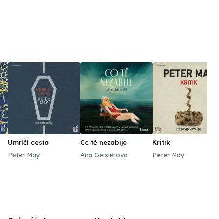
 (2013), MY2 (2014), Ztraceni v Mnichově (2015) nebo
6), Kosmo (2016), Svět pod hlavou (2017) či Single
Umrlčí cesta
Co tě nezabije
Kritik
Peter May
Aňa Geislerová
Peter May