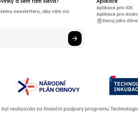
novinky a sem tam sleva?
Aplikace
Aplikace pro iOS
našemu newsletteru, aby vám nic
Aplikace pro Andr
Daruj jako dáre
t byl realizován za finanční podpory programu Technologi