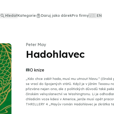
Hledat
Kategorie
Daruj jako dárek
Pro firmy
🇺🇸 EN
Peter May
Hadohlavec
O knize
„Kdo chce zabít hada, musí mu utnout hlavu.“ (čínské
se vrací do Spojených států. Když je v jižním Texasu n
přizvána nejen ona, ale z politických důvodů také pek
čínském velvyslanectví ve Washingtonu. Li je odhodlaný
chladicím voze kdesi v Americe, jenže musí opět pracovat se
THRILLERY 4 „Mayův román Hadohlavec je zkrátka takřečený nervák, jak má být!“ - idnes.cz „Mayovo
vyprávění je strohé, bez odboček a jazykových kudrlin