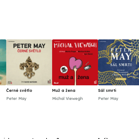
(2009), Polski film (2012), Čtyři slunce (2012), Rozkoš
Absence blízkosti (2017) a v seriálech Já, Mattoni (201
Lady (2017–2018).
Černé světlo
Muž a žena
Sál smrti
Peter May
Michal Viewegh
Peter May