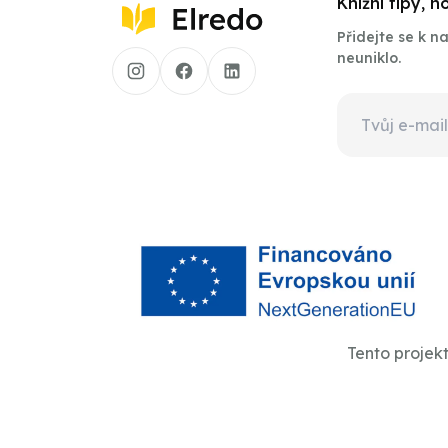
Knižní tipy, 
Přidejte se k 
neuniklo.
Tento projek