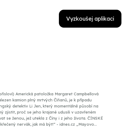
Vyzkoušej aplikaci
 přísloví) Americká patoložka Margaret Campbellová
alezen kamion plný mrtvých Číňanů, je k případu
ingský detektiv Li Jen, který momentálně působí na
 zjistit, proč se jeho krajané udusili v uzavřeném
 ženou, jež utekla z Číny i z jeho života. ČÍNSKÉ
ek. Jako by se podvolilo průběhu policejního