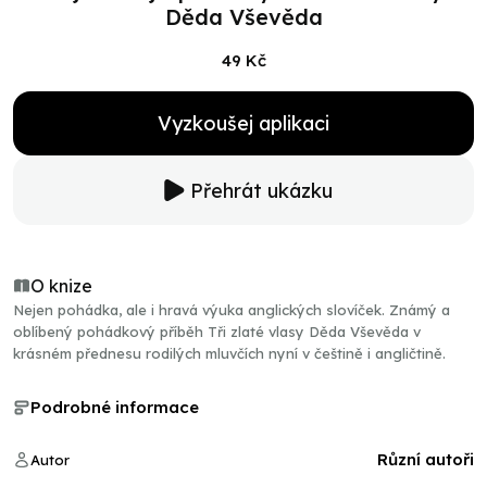
Děda Vševěda
49 Kč
Vyzkoušej aplikaci
Přehrát ukázku
O knize
Nejen pohádka, ale i hravá výuka anglických slovíček. Známý a
oblíbený pohádkový příběh Tři zlaté vlasy Děda Vševěda v
krásném přednesu rodilých mluvčích nyní v češtině i angličtině.
Podrobné informace
Různí autoři
Autor