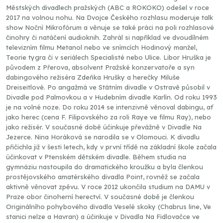
Městských divadlech pražských (ABC a ROKOKO) odešel v roce
2017 na volnou nohu. Na Dvojce Českého rozhlasu moderuje talk
show Noční Mikrofórum a věnuje se také práci na poli rozhlasové
činohry či natáčení audioknih. Zahrál si například ve dvoudílném
televizním filmu Metanol nebo ve snímcích Hodinový manžel,
Teorie tygra či v seriálech Specialisté nebo Ulice. Libor Hruška je
původem z Přerova, absolvent Pražské konzervatoře a syn
dabingového režiséra Zdeňka Hrušky a herečky Miluše
Dreiseitlové. Po angažmá ve Státním divadle v Ostravě působil v
Divadle pod Palmovkou a v Hudebním divadle Karlín. Od roku 1993
je na volné noze. Do roku 2014 se intenzivně věnoval dabingu, ať
jako herec (cena F. Filipovského za roli Raye ve filmu Ray), nebo
jako režisér. V současné době účinkuje převážně v Divadle Na
Jezerce. Nina Horáková se narodila se v Olomouci. K divadlu
přičichla již v šesti letech, kdy v první třídě na základní škole začala
účinkovat v Ptenském dětském divadle. Během studia na
gymnáziu nastoupila do dramatického kroužku a byla členkou
prostějovského amatérského divadla Point, rovněž se začala
aktivně věnovat zpěvu. V roce 2012 ukončila studium na DAMU v
Praze obor činoherní herectví. V současné době je členkou
Originálního pohybového divadla Veselé skoky (Chabrus line, Ve
stanici nelze a Havran) a účinkuje v Divadla Na Fidlovačce ve