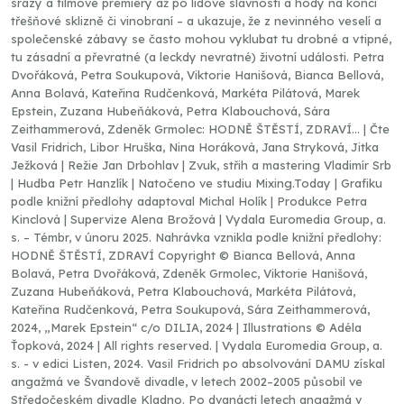
srazy a filmové premiéry až po lidové slavnosti a hody na konci
třešňové sklizně či vinobraní – a ukazuje, že z nevinného veselí a
společenské zábavy se často mohou vyklubat tu drobné a vtipné,
tu zásadní a převratné (a leckdy nevratné) životní události. Petra
Dvořáková, Petra Soukupová, Viktorie Hanišová, Bianca Bellová,
Anna Bolavá, Kateřina Rudčenková, Markéta Pilátová, Marek
Epstein, Zuzana Hubeňáková, Petra Klabouchová, Sára
Zeithammerová, Zdeněk Grmolec: HODNĚ ŠTĚSTÍ, ZDRAVÍ… | Čte
Vasil Fridrich, Libor Hruška, Nina Horáková, Jana Stryková, Jitka
Ježková | Režie Jan Drbohlav | Zvuk, střih a mastering Vladimír Srb
| Hudba Petr Hanzlík | Natočeno ve studiu Mixing.Today | Grafiku
podle knižní předlohy adaptoval Michal Holík | Produkce Petra
Kinclová | Supervize Alena Brožová | Vydala Euromedia Group, a.
s. – Témbr, v únoru 2025. Nahrávka vznikla podle knižní předlohy:
HODNĚ ŠTĚSTÍ, ZDRAVÍ Copyright © Bianca Bellová, Anna
Bolavá, Petra Dvořáková, Zdeněk Grmolec, Viktorie Hanišová,
Zuzana Hubeňáková, Petra Klabouchová, Markéta Pilátová,
Kateřina Rudčenková, Petra Soukupová, Sára Zeithammerová,
2024, „Marek Epstein“ c/o DILIA, 2024 | Illustrations © Adéla
Ťopková, 2024 | All rights reserved. | Vydala Euromedia Group, a.
s. - v edici Listen, 2024. Vasil Fridrich po absolvování DAMU získal
angažmá ve Švandově divadle, v letech 2002–2005 působil ve
Středočeském divadle Kladno. Po dvanácti letech angažmá v