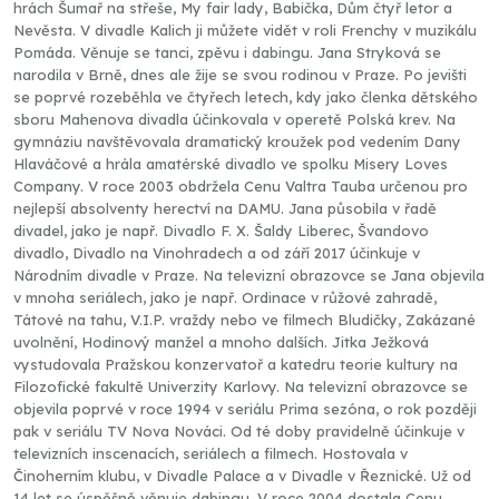
hrách Šumař na střeše, My fair lady, Babička, Dům čtyř letor a
Nevěsta. V divadle Kalich ji můžete vidět v roli Frenchy v muzikálu
Pomáda. Věnuje se tanci, zpěvu i dabingu. Jana Stryková se
narodila v Brně, dnes ale žije se svou rodinou v Praze. Po jevišti
se poprvé rozeběhla ve čtyřech letech, kdy jako členka dětského
sboru Mahenova divadla účinkovala v operetě Polská krev. Na
gymnáziu navštěvovala dramatický kroužek pod vedením Dany
Hlaváčové a hrála amatérské divadlo ve spolku Misery Loves
Company. V roce 2003 obdržela Cenu Valtra Tauba určenou pro
nejlepší absolventy herectví na DAMU. Jana působila v řadě
divadel, jako je např. Divadlo F. X. Šaldy Liberec, Švandovo
divadlo, Divadlo na Vinohradech a od září 2017 účinkuje v
Národním divadle v Praze. Na televizní obrazovce se Jana objevila
v mnoha seriálech, jako je např. Ordinace v růžové zahradě,
Tátové na tahu, V.I.P. vraždy nebo ve filmech Bludičky, Zakázané
uvolnění, Hodinový manžel a mnoho dalších. Jitka Ježková
vystudovala Pražskou konzervatoř a katedru teorie kultury na
Filozofické fakultě Univerzity Karlovy. Na televizní obrazovce se
objevila poprvé v roce 1994 v seriálu Prima sezóna, o rok později
pak v seriálu TV Nova Nováci. Od té doby pravidelně účinkuje v
televizních inscenacích, seriálech a filmech. Hostovala v
Činoherním klubu, v Divadle Palace a v Divadle v Řeznické. Už od
14 let se úspěšně věnuje dabingu. V roce 2004 dostala Cenu