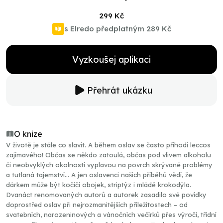
299 Kč
s Elredo předplatným
289 Kč
Vyzkoušej aplikaci
Přehrát ukázku
O knize
V životě je stále co slavit. A během oslav se často přihodí leccos
zajímavého! Občas se někdo zatoulá, občas pod vlivem alkoholu
či neobvyklých okolností vyplavou na povrch skrývané problémy
a tutlaná tajemství… A jen oslavenci našich příběhů vědí, že
dárkem může být kočičí obojek, striptýz i mládě krokodýla.
Dvanáct renomovaných autorů a autorek zasadilo své povídky
doprostřed oslav při nejrozmanitějších příležitostech – od
svatebních, narozeninových a vánočních večírků přes výročí, třídní