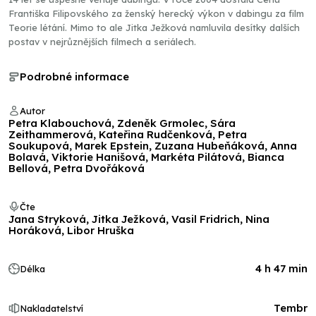
Františka Filipovského za ženský herecký výkon v dabingu za film
Teorie létání. Mimo to ale Jitka Ježková namluvila desítky dalších
postav v nejrůznějších filmech a seriálech.
Podrobné informace
Autor
Petra Klabouchová, Zdeněk Grmolec, Sára
Zeithammerová, Kateřina Rudčenková, Petra
Soukupová, Marek Epstein, Zuzana Hubeňáková, Anna
Bolavá, Viktorie Hanišová, Markéta Pilátová, Bianca
Bellová, Petra Dvořáková
Čte
Jana Stryková, Jitka Ježková, Vasil Fridrich, Nina
Horáková, Libor Hruška
4 h 47 min
Délka
Tembr
Nakladatelství