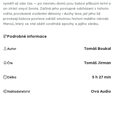
vyměří až sám čas — po návratu domů jsou Sašovi příbuzní mrtví a
on ztrácí smysl života. Začíná jeho postupné odcházení z tohoto
světa, provázené osobními démony i duchy lesa, jež jeho lid
provázejí.Sašova postava odráží smutnou historii malého národa
Mansů, který se stal obětí sovětské epochy a jejího zániku.
Podrobné informace
Tomáš Boukal
Autor
Tomáš Jirman
Čte
5 h 27 min
Délka
Ova Audio
Nakladatelství