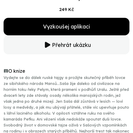
249 Kč
Vyzkoušej aplikaci
Přehrát ukázku
O knize
Vydejte se do dálek ruské tajgy a prožijte skutečný příběh lovce
ze sibiřského národa Mansů…Saša žije daleko od civilizace na
horním toku řeky Pelym, která pramení v podhůří Uralu. Ještě před
dvaceti lety zde stávaly osady několika mansijských rodin, jež
však jedna po druhé mizejí. Jen Saša dál zůstává v lesích — loví
losy a medvědy, a jak mu ubývají přátelé, stále víc upevňuje pouto
s láhví laciného alkoholu. V opilosti vztáhne ruku na svého
kamaráda Peťku. Ani vězení však nedokáže spoutat duši lovce.
Svobodný život v domovské tajze ožívá v Sašových vzpomínkách
na rodinu i v obrazech starých příběhů. Nejhorší trest tak nakonec