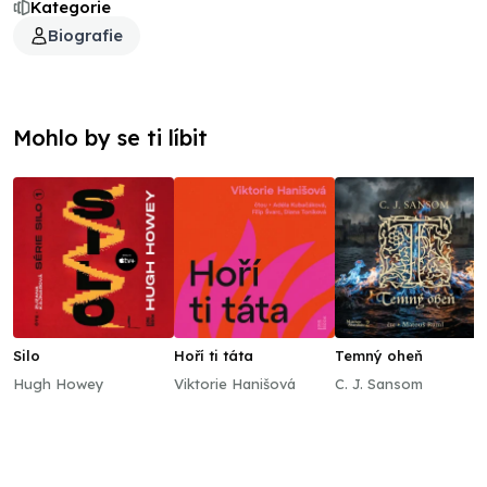
Kategorie
Biografie
Mohlo by se ti líbit
Silo
Hoří ti táta
Temný oheň
Hugh Howey
Viktorie Hanišová
C. J. Sansom