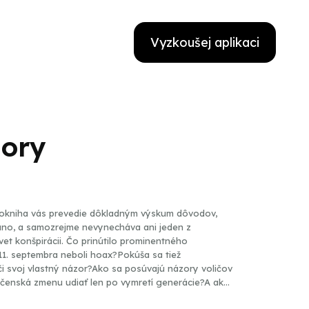
Vyzkoušej aplikaci
zory
diokniha vás prevedie dôkladným výskum dôvodov,
í áno, a samozrejme nevynecháva ani jeden z
vet konšpirácii. Čo prinútilo prominentného
11. septembra neboli hoax?Pokúša sa tiež
i svoj vlastný názor?Ako sa posúvajú názory voličov
čenská zmenu udiať len po vymretí generácie?A ako
má logika a naše emócie…?Audiokniha Ako sa menia