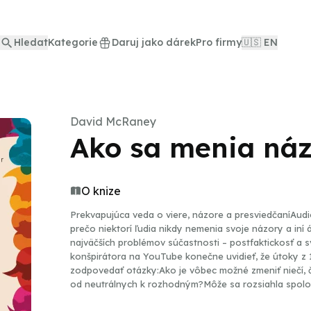
Hledat
Kategorie
Daruj jako dárek
Pro firmy
🇺🇸 EN
David McRaney
Ako sa menia ná
O knize
Prekvapujúca veda o viere, názore a presviedčaníAu
prečo niektorí ľudia nikdy nemenia svoje názory a in
najväčších problémov súčastnosti – postfaktickosť a s
konšpirátora na YouTube konečne uvidieť, že útoky z 
zodpovedať otázky:Ako je vôbec možné zmeniť niečí, č
od neutrálnych k rozhodným?Môže sa rozsiahla spolo
sa vlastne naše názory utvárajú a čo s tým všetkým 