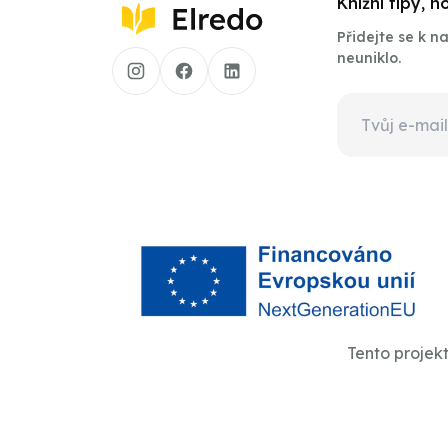
Knižní tipy, 
Přidejte se k 
neuniklo.
Tento projek