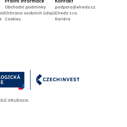
Právní informace
Kontakt
Obchodní podmínky
podpora@elredo.cz
oid
Ochrana osobních údajů
Elredo s.r.o.
k
Cookies
Kariéra
cká inkubace.