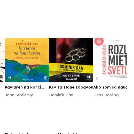
Kaviareň na konci
Krv sa stane zábavou
Ako som sa naučil
sveta
rozumieť svetu
John Strelecky
Dominik Dán
Hans Rosling