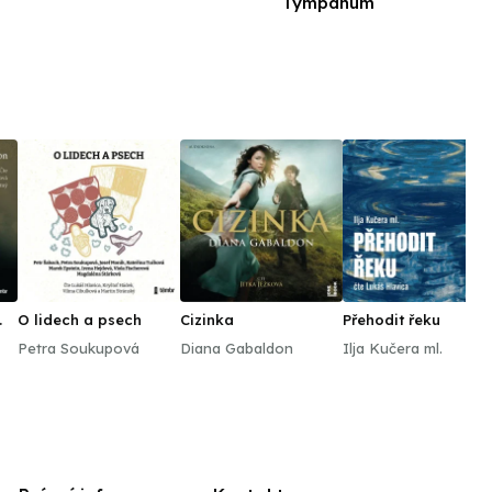
Tympanum
O lidech a psech
Cizinka
Přehodit řeku
Petra Soukupová
Diana Gabaldon
Ilja Kučera ml.