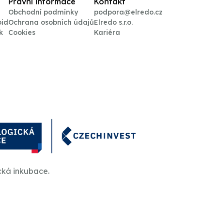
Právní informace
Kontakt
Obchodní podmínky
podpora@elredo.cz
oid
Ochrana osobních údajů
Elredo s.r.o.
k
Cookies
Kariéra
cká inkubace.