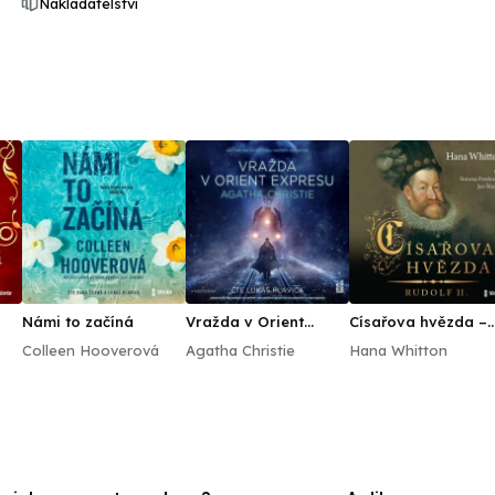
Nakladatelství
Námi to začíná
Vražda v Orient
Císařova hvězda –
expresu
Rudolf II
Colleen Hooverová
Agatha Christie
Hana Whitton
rla