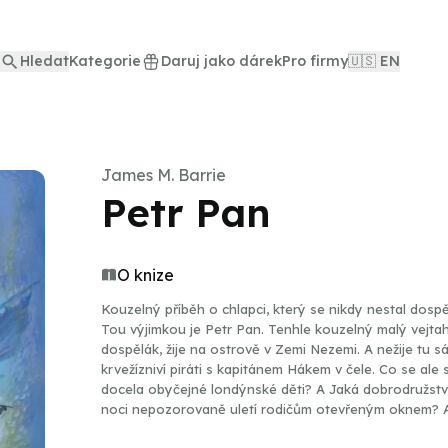
Hledat
Kategorie
Daruj jako dárek
Pro firmy
🇺🇸 EN
James M. Barrie
Petr Pan
O knize
Kouzelný příběh o chlapci, který se nikdy nestal dosp
Tou výjimkou je Petr Pan. Tenhle kouzelný malý vejtah
dospělák, žije na ostrově v Zemi Nezemi. A nežije tu s
krvežízniví piráti s kapitánem Hákem v čele. Co se al
docela obyčejné londýnské děti? A Jaká dobrodružstv
noci nepozorovaně uletí rodičům otevřeným oknem? Au
nesmrtelné dětské duši, která dřímá v každém z nás, a