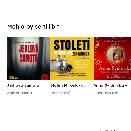
Mohlo by se ti líbit
Jedlová samota
Století Miroslava
Anna Svídnická –
Zikmunda
Krásná Anna –
Andrea Maria
Petr Horký
Hana Whitton
nečekaná láska Ka
Schenkelová
IV.