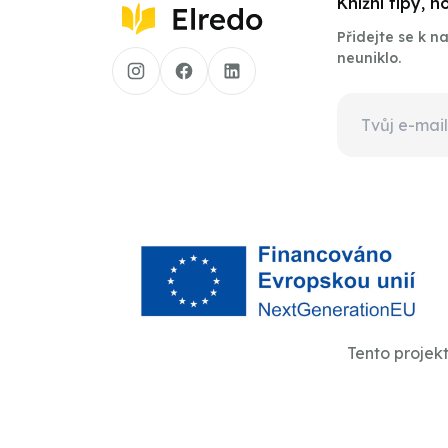
Knižní tipy, 
Přidejte se k 
neuniklo.
Tento projek