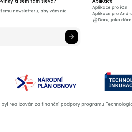
novinky a sem tam sleva?
Aplikace
Aplikace pro iOS
našemu newsletteru, aby vám nic
Aplikace pro Andr
Daruj jako dáre
t byl realizován za finanční podpory programu Technologi