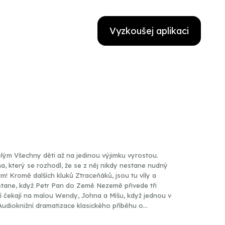
Vyzkoušej aplikaci
ělým Všechny děti až na jedinou výjimku vyrostou.
a, který se rozhodl, že se z něj nikdy nestane nudný
ám! Kromě dalších kluků Ztraceňáků, jsou tu víly a
e stane, když Petr Pan do Země Nezemě přivede tři
í čekají na malou Wendy, Johna a Míšu, když jednou v
dioknižní dramatizace klasického příběhu o
 o touhách, prodlévajících kdesi na vzdáleném